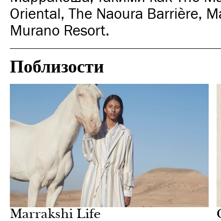
Oriental, The Naoura Barrière, 
Murano Resort.
Поблизости
Культура
Марракеш
Marrakshi Life