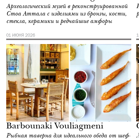
Археологический музей в реконструированной
Стоа Аттала с изделиями из бронзы, кости,
стекла, керамики и редчайшие амфоры
01 ИЮНЯ 2026
1
Еда
Афины
Barbounaki Vouliagmeni
Рыбная таверна для идеального обеда от шеф-