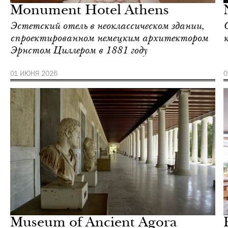
Monument Hotel Athens
Эстетский отель в неоклассическом здании,
спроектированном немецким архитектором
Эрнстом Циллером в 1881 году
01 ИЮНЯ 2026
0
Еда
Афины
Museum of Ancient Agora