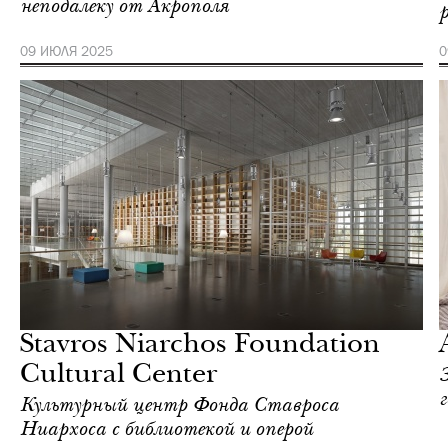
неподалеку от Акрополя
09 ИЮЛЯ 2025
0
Городская среда
Афины
Stavros Niarchos Foundation
Cultural Center
г
Культурный центр Фонда Ставроса
Ниархоса с библиотекой и оперой