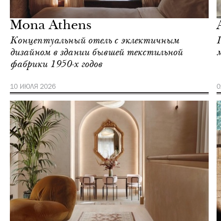
Афины
Mona Athens
Концептуальный отель с эклектичным
дизайном в здании бывшей текстильной
фабрики 1950-х годов
10 ИЮЛЯ 2026
0
Отели
Афины