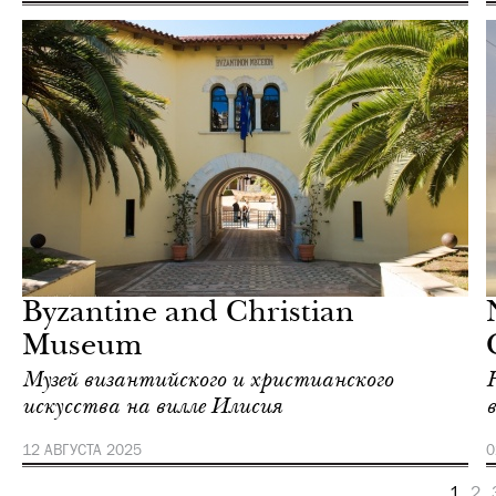
Культура
Афины
Byzantine and Christian
Museum
Музей византийского и христианского
искусства на вилле Илисия
12 АВГУСТА 2025
0
1
2