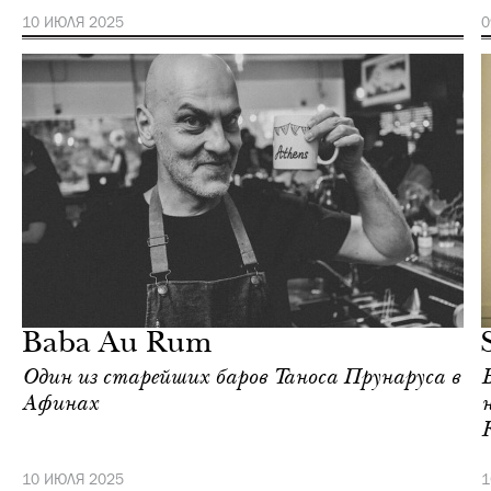
10 ИЮЛЯ 2025
0
Отели
Афины
Baba Au Rum
Один из старейших баров Таноса Прунаруса в
Афинах
н
10 ИЮЛЯ 2025
1