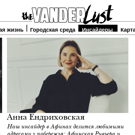
ая жизнь
Городская среда
Инсайдеры
Карт
Анна Ендриховская
Наш инсайдер в Афинах делится любимыми
я
адресами у побережья: Афинская Ривьера и