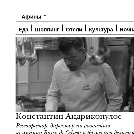
Афины
Еда
Шоппинг
Отели
Культура
Ночн
Инсайдеры
Афины
Константин Андрикопулос
Ресторатор, директор по развитию
компании Bosco di Ciliegi и бизнесмен делитс