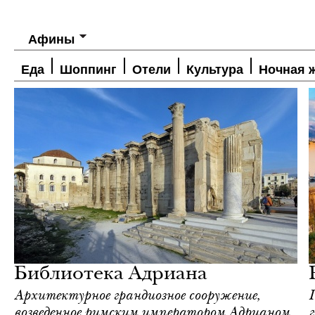
Афины
Еда
Шоппинг
Отели
Культура
Ночная 
Городская среда
Афины
Библиотека Адриана
Архитектурное грандиозное сооружение,
возведенное римским императором Адрианом