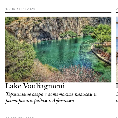
13 ОКТЯБРЯ 2025
2
Городская среда
Афины
Lake Vouliagmeni
Термальное озеро с эстетским пляжем и
рестораном рядом с Афинами