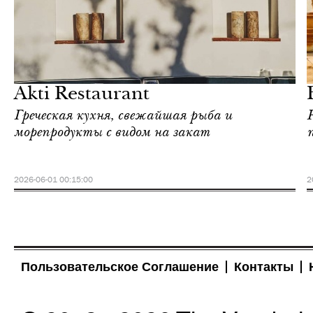
Еда
Афины
Akti Restaurant
Греческая кухня, свежайшая рыба и
морепродукты с видом на закат
2026-06-01 00:15:00
2
Пользовательское Соглашение
Контакты