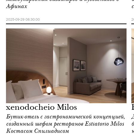
Афинах
2025-09-29 08:30:00
2
Отели
Афины
xenodocheio Milos
Бутик-отель с гастрономической концепцией,
созданный шефом ресторанов Estiatorio Milos
Костасом Спилиадисом