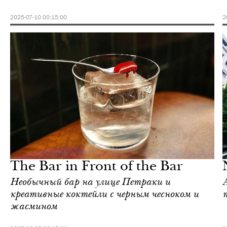
2025-07-10 00:15:00
2
Культура
Афины
The Bar in Front of the Bar
Необычный бар на улице Петраки и
креативные коктейли с черным чесноком и
жасмином