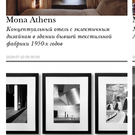
Еда
Афины
Mona Athens
Концептуальный отель с эклектичным
дизайном в здании бывшей текстильной
фабрики 1950-х годов
2026-07-10 00:30:00
2
Ночная жизнь
Афины