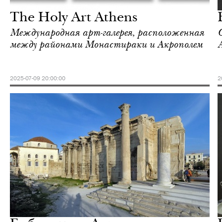
The Holy Art Athens
Международная арт-галерея, расположенная
между районами Монастираки и Акрополем
2025-07-09 20:00:00
2
Культура
Афины