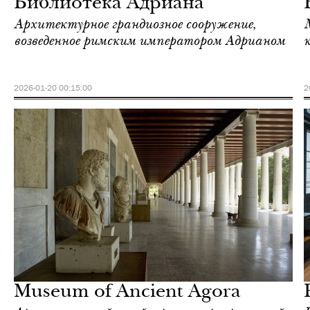
Библиотека Адриана
Архитектурное грандиозное сооружение,
возведенное римским императором Адрианом
2026-01-20 00:15:00
2
Культура
Афины
Museum of Ancient Agora