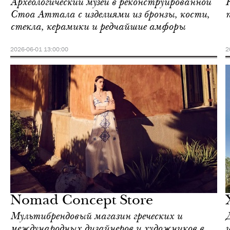
Археологический музей в реконструированной
Стоа Аттала с изделиями из бронзы, кости,
стекла, керамики и редчайшие амфоры
2026-06-01 13:00:00
2
Городская среда
Афины
Nomad Concept Store
Мультибрендовый магазин греческих и
Д
международных дизайнеров и художников в