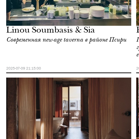
Городская среда
Афины
Linou Soumbasis & Sia
Современная new-age taverna в районе Псири
е
2025-07-09 21:15:00
2