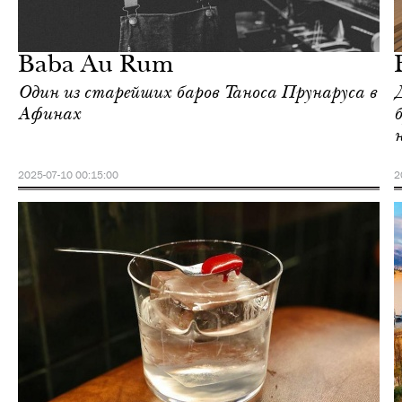
Отели
Афины
Baba Au Rum
Один из старейших баров Таноса Прунаруса в
Афинах
2025-07-10 00:15:00
2
Городская среда