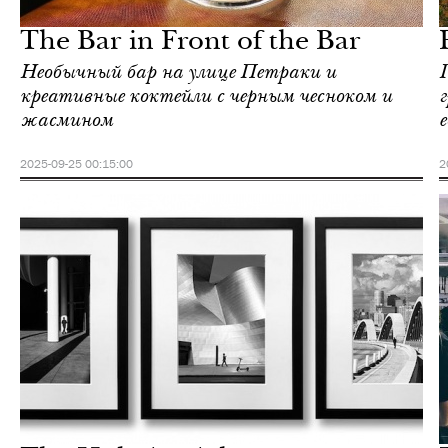
Афины
The Bar in Front of the Bar
Необычный бар на улице Петраки и
креативные коктейли с черным чесноком и
жасмином
е
2025-09-25 00:15:00
2
Еда
Афины