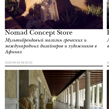
Городская среда
Афины
Nomad Concept Store
Мультибрендовый магазин греческих и
международных дизайнеров и художников в
Афинах
2025-09-29 08:30:00
2