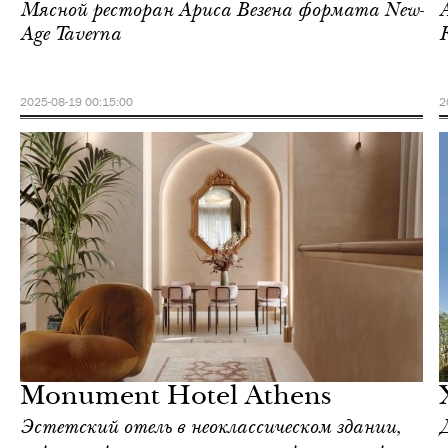
Мясной ресторан Ариса Везена формата New-
Age Taverna
2025-08-19 00:15:00
2
Городская среда
Афины
Monument Hotel Athens
Эстетский отель в неоклассическом здании,
Д