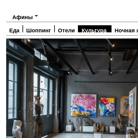
Афины
Еда
Шоппинг
Отели
Культура
Ночная 