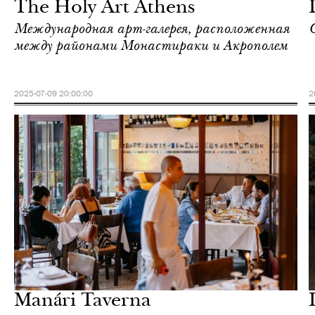
The Holy Art Athens
Международная арт-галерея, расположенная
между районами Монастираки и Акрополем
2025-07-09 20:00:00
2
Культура
Афины
Manári Taverna