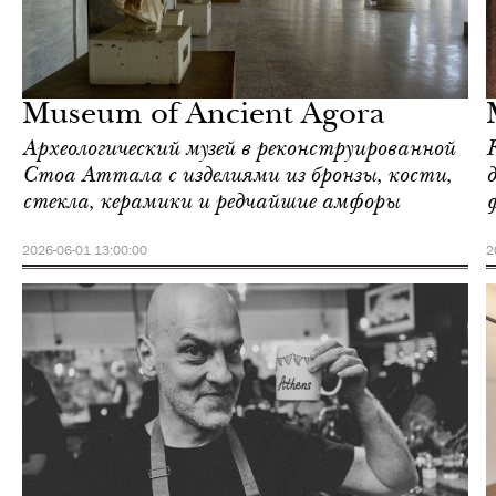
Отели
Афины
Museum of Ancient Agora
Археологический музей в реконструированной
Стоа Аттала с изделиями из бронзы, кости,
стекла, керамики и редчайшие амфоры
2026-06-01 13:00:00
2