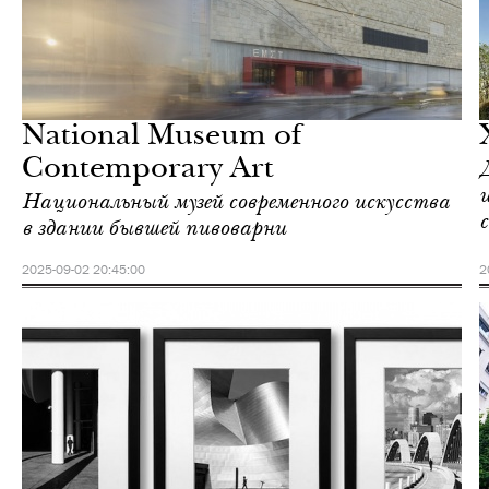
Городская среда
Афины
National Museum of
Contemporary Art
Д
Национальный музей современного искусства
в здании бывшей пивоварни
2025-09-02 20:45:00
2