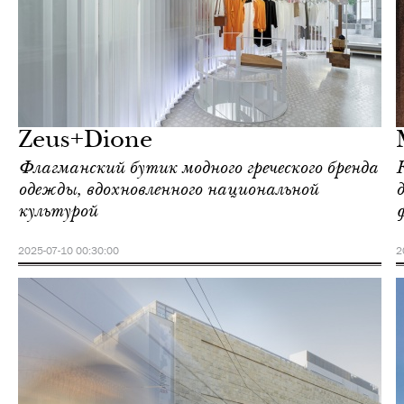
Отели
Афины
Zeus+Dione
Флагманский бутик модного греческого бренда
одежды, вдохновленного национальной
культурой
2025-07-10 00:30:00
2