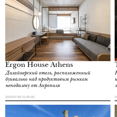
Ночная жизнь
Афины
Ergon House Athens
Дизайнерский отель, расположенный
буквально над продуктовым рынком
неподалеку от Акрополя
2025-07-09 21:00:00
2