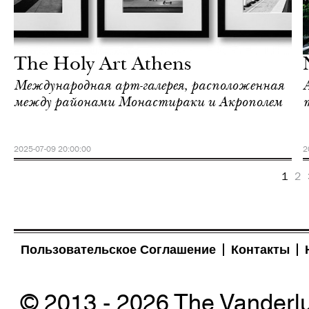
Культура
Афины
The Holy Art Athens
Международная арт-галерея, расположенная
между районами Монастираки и Акрополем
2025-07-09 20:00:00
2
1
2
Пользовательское Соглашение
Контакты
© 2013 - 2026 The Vanderl