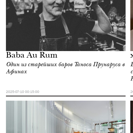
Отели
Афины
Baba Au Rum
Один из старейших баров Таноса Прунаруса в
Афинах
2025-07-10 00:15:00
2