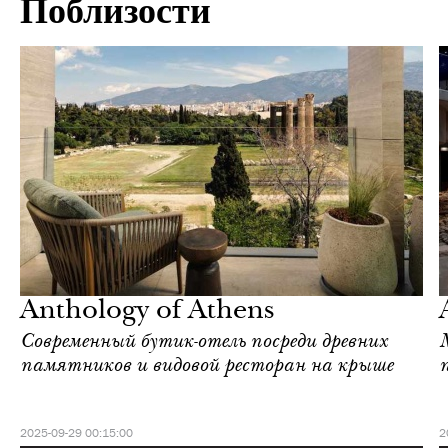
Поблизости
Культура
Афины
Anthology of Athens
Современный бутик-отель посреди древних
памятников и видовой ресторан на крыше
2025-09-29 00:15:00
2