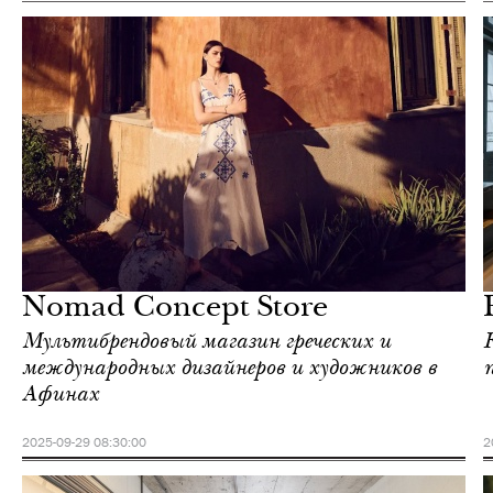
Культура
Афины
Nomad Concept Store
Мультибрендовый магазин греческих и
международных дизайнеров и художников в
Афинах
2025-09-29 08:30:00
2