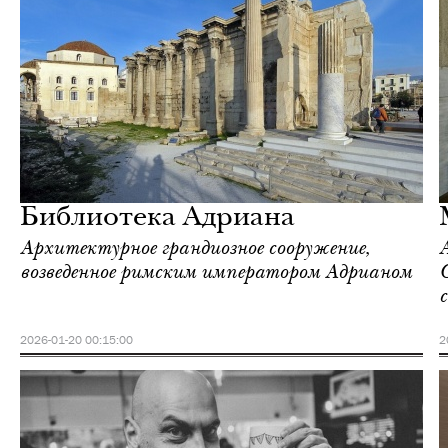
Культура
Афины
Библиотека Адриана
Архитектурное грандиозное сооружение,
возведенное римским императором Адрианом
2026-01-20 00:15:00
2