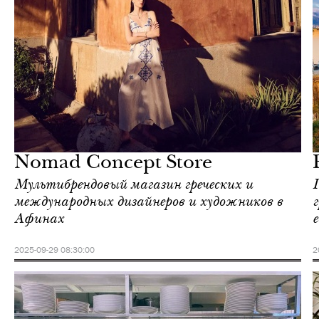
Городская среда
Афины
Nomad Concept Store
Мультибрендовый магазин греческих и
международных дизайнеров и художников в
Афинах
е
2025-09-29 08:30:00
2