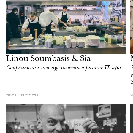
Отели
Афины
Linou Soumbasis & Sia
Современная new-age taverna в районе Псири
2025-07-09 21:15:00
2