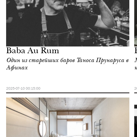
Культура
Афины
Baba Au Rum
Один из старейших баров Таноса Прунаруса в
Афинах
2025-07-10 00:15:00
2