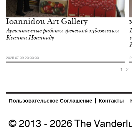
Отели
Афины
Ioannidou Art Gallery
Аутентичные работы греческой художницы
Ксанти Иоанниду
2025-07-09 20:00:00
2
1
2
Пользовательское Соглашение
Контакты
© 2013 - 2026 The Vanderl