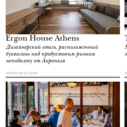
Культура
Афины
Ergon House Athens
Дизайнерский отель, расположенный
буквально над продуктовым рынком
неподалеку от Акрополя
2025-07-09 21:00:00
2