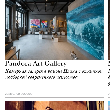
Отели
Афины
Pandora Art Gallery
Камерная галерея в районе Плака с отличной
подборкой современного искусства
2025-07-09 20:00:00
2