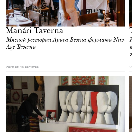
Ночная жизнь
Афины
Manári Taverna
Мясной ресторан Ариса Везена формата New-
Age Taverna
2025-08-19 00:15:00
2