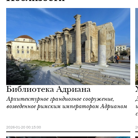
Городская среда
Афины
Библиотека Адриана
Архитектурное грандиозное сооружение,
Д
возведенное римским императором Адрианом
2026-01-20 00:15:00
2