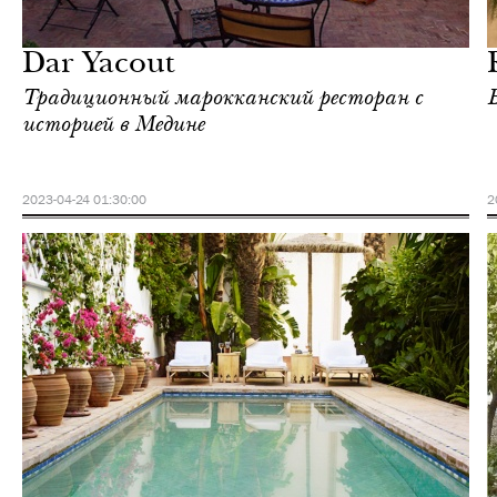
Марракеш
Dar Yacout
Традиционный марокканский ресторан с
историей в Медине
2023-04-24 01:30:00
2
Культура
Марракеш