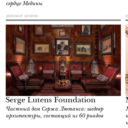
сердце Медины
2023-04-27 10:00:00
2
Культура
Марракеш
Serge Lutens Foundation
Частный дом Сержа Лютанса: шедевр
архитектуры, состоящий из 60 риадов