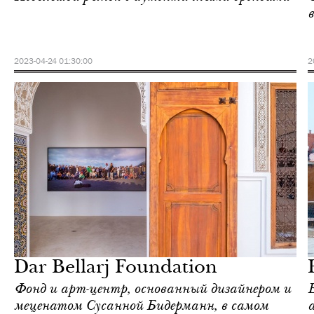
в
2023-04-24 01:30:00
2
Городская среда
Марракеш
Dar Bellarj Foundation
Фонд и арт-центр, основанный дизайнером и
меценатом Сусанной Бидерманн, в самом