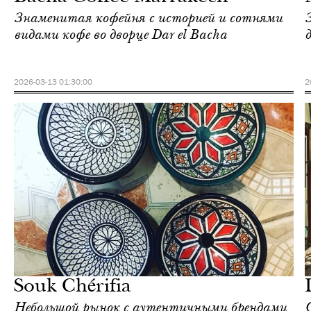
Знаменитая кофейня с историей и сотнями
видами кофе во дворце Dar el Bacha
2026-03-13 01:30:00
2
Городская среда
Марракеш
Souk Chérifia
Небольшой рынок с аутентичными брендами