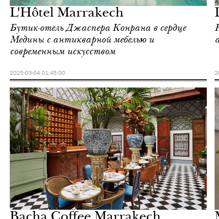
L'Hôtel Marrakech
Бутик-отель Джаспера Конрана в сердце
Медины с антикварной мебелью и
современным искусством
2025-03-04 01:45:00
2
Шоппинг
Марракеш
Bacha Coffee Marrakech