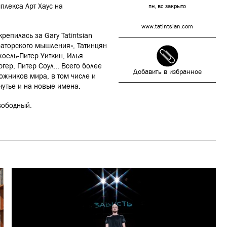
плекса Арт Хаус на
пн, вс закрыто
www.tatintsian.com
репилась за Gary Tatintsian
баторского мышления», Татинцян
жоель-Питер Уиткин, Илья
югер, Питер Соул… Всего более
Добавить в избранное
дожников мира, в том числе и
чутье и на новые имена.
свободный.