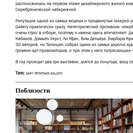
расположилась на первом этаже дизайнерского жилого ком
Серебрянической набережной.
Репутация одной из самых модных и продвинутых галерей ук
Gallery
практически сразу. Категорический противник «инку
очень строг в отборе, поэтому и имена здесь впечатляют: Д
Кабаков, Дэмьен Херст, Ли Уфан, Вим Дельвуа, Барбара Кр
30 авторов, но Татинцян собрал одних из самых дорогих ху
громких арт-провокаторов, и при этом у него потрясающее 
В год проходит две-три выставки, длятся до полугода; вход 
Тэги:
GARY TATINTSIAN GALLERY
Поблизости