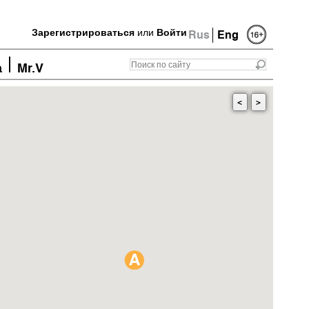
Зарегистрироваться
или
Войти
Rus
Eng
а
Mr.V
<
>