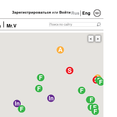
Зарегистрироваться
или
Войти
Rus
Eng
а
Mr.V
<
>