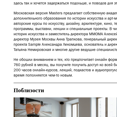
здесь так и хочется задержаться подольше, и поводов для э
Московская версия Masters предлагает собственную акад
дополнительного образования по истории искусства и арт-
авторские курсы по искусству, дизайну, архитектуре, кино, т
программы, выставки, лекции и специальные проекты. В ч
историк искусства и заместитель директора ММОМА Алексе
директор Музея Москвы Анна Трапкова, генеральный директ
проекта Sample Александра Лекомцева, основатель и дирек
Татьяна Немировская и многие другие ведущие специалисты
Не обошли вниманием и тех, кто предпочитает онлайн форм
760 рублей в месяц, вы получите получить доступ ко всей б
200 часов онлайн-курсов, лекций, подкастов и аудиопрогул
время пополняется чем-то новым.
Поблизости