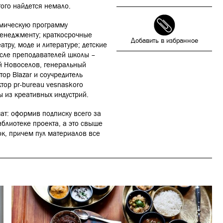
того найдется немало.
емическую программу
менеджменту; краткосрочные
Добавить в избранное
еатру, моде и литературе; детские
исле преподавателей школы –
й Новоселов, генеральный
ор Blazar и соучредитель
тор pr-bureau vesnaskoro
 из креативных индустрий.
ат: оформив подписку всего за
иблиотеке проекта, а это свыше
ок, причем пул материалов все