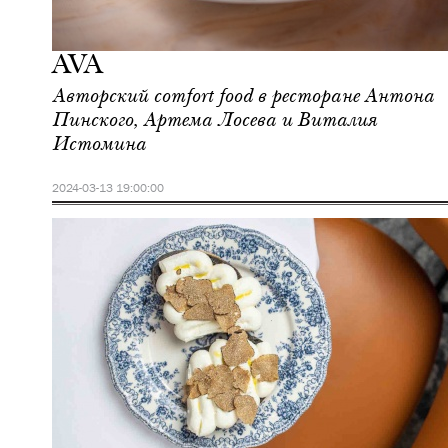
Еда
Москва
AVA
Авторский comfort food в ресторане Антона
Пинского, Артема Лосева и Виталия
Истомина
2024-03-13 19:00:00
Шоппинг
Москва