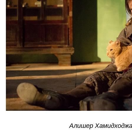
Алишер Хамидходжа