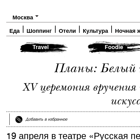
Москва
Еда
Шоппинг
Отели
Культура
Ночная 
Travel
Foodie
Планы: Белый 
XV церемония вручения
искус
Добавить в избранное
19 апреля в театре «Русская п