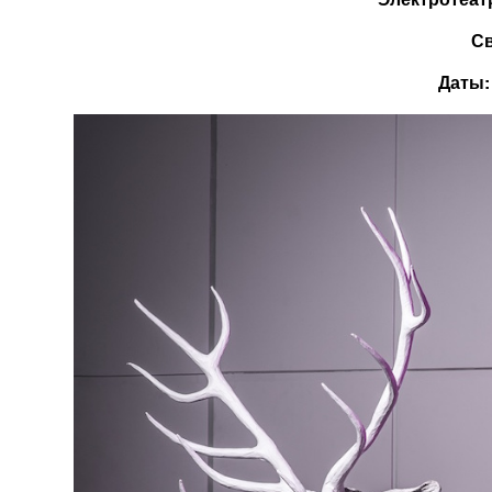
С
Даты: