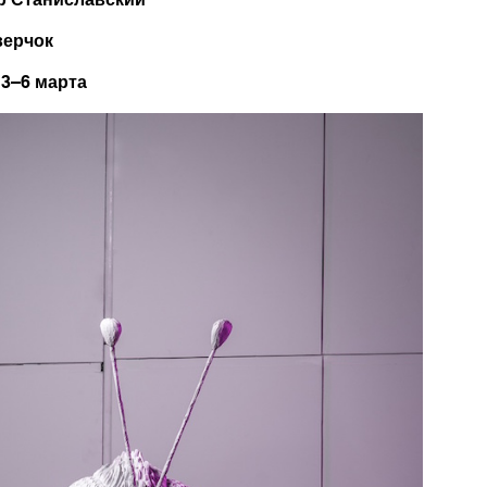
верчок
 3–6 марта