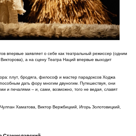
ов впервые заявляет о себе как театральный режиссер (одним
 Викторова), а на сцену Театра Наций впервые выходит
ора: плут, бродяга, философ и мастер парадоксов Ходжа
пособным дать фору многим двуногим. Путешествуя, они
и и печалями – и, сами, возможно, того не ведая, славят
 Чулпан Хаматова, Виктор Вержбицкий, Игорь Золотовицкий,
р Станиславский