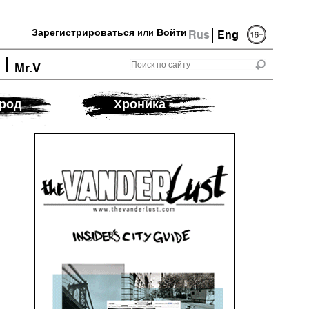
Зарегистрироваться
или
Войти
Rus
Eng
Mr.V
род
Хроника