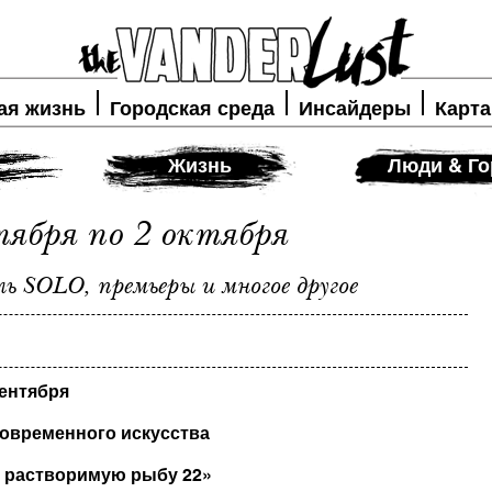
ая жизнь
Городская среда
Инсайдеры
Карта
Жизнь
Люди & Го
ября по 2 октября
ь SOLO, премьеры и многое другое
сентября
современного искусства
а растворимую рыбу 22»