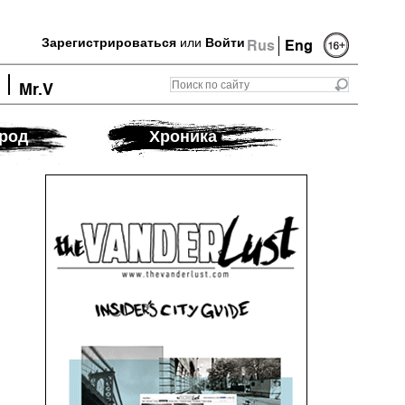
Зарегистрироваться
или
Войти
Rus
Eng
Mr.V
род
Хроника