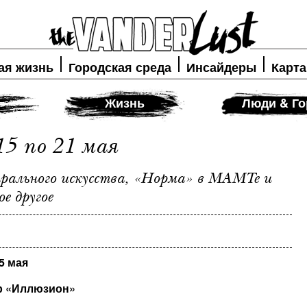
ая жизнь
Городская среда
Инсайдеры
Карта
Жизнь
Люди & Го
5 по 21 мая
ального искусства, «Норма» в МАМТе и
ое другое
5 мая
р «Иллюзион»