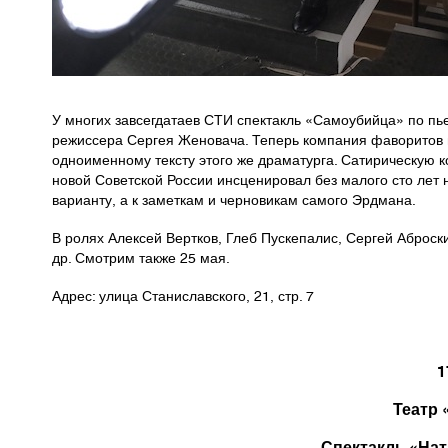
У многих завсегдатаев СТИ спектакль «Самоубийца» по пь
режиссера Сергея Женовача. Теперь компания фаворитов
одноименному тексту этого же драматурга. Сатирическую 
новой Советской России инсценировал без малого сто лет
варианту, а к заметкам и черновикам самого Эрдмана.
В ролях Алексей Вертков, Глеб Пускепалис, Сергей Аброс
др. Смотрим также 25 мая.
Адрес: улица Станиславского, 21, стр. 7
1
Театр 
Спектакль «Нат