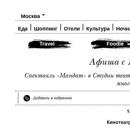
Москва
Еда
Шоппинг
Отели
Культура
Ночн
Travel
Foodie
Афиша с 1
Спектакль «Мандат» в Студии театр
мног
Добавить в избранное
1
Кинотеат