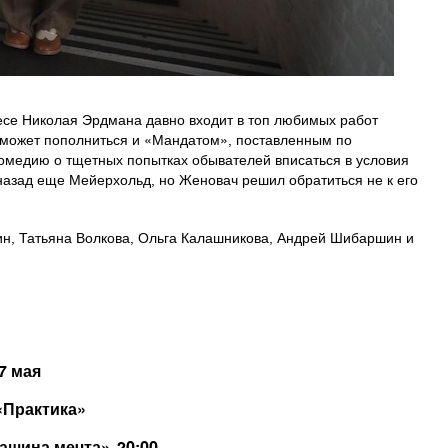
есе Николая Эрдмана давно входит в топ любимых работ
 может пополниться и «Мандатом», поставленным по
комедию о тщетных попытках обывателей вписаться в условия
 назад еще Мейерхольд, но Женовач решил обратиться не к его
кин, Татьяна Волкова, Ольга Калашникова, Андрей Шибаршин и
7 мая
«Практика»
ашина мечта». 20:00