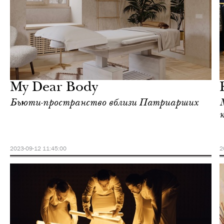
Шоппинг
Москва
My Dear Body
Бьюти-пространство вблизи Патриарших
2023-09-12 11:45:00
2