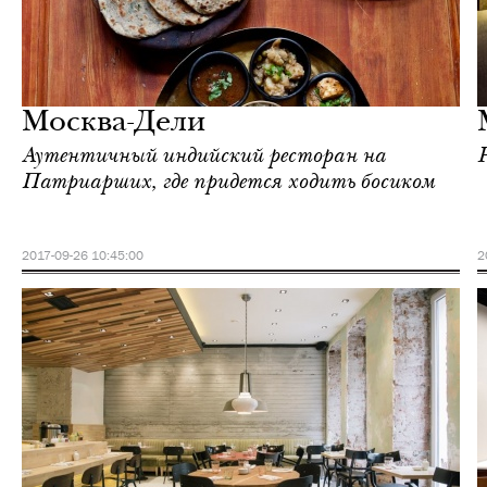
Еда
Москва
Москва-Дели
Аутентичный индийский ресторан на
Патриарших, где придется ходить босиком
2017-09-26 10:45:00
2