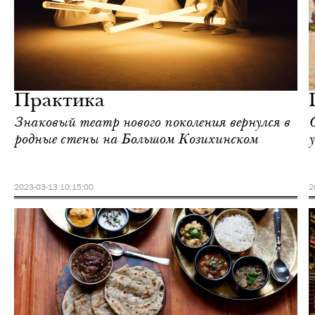
Культура
Москва
Практика
Знаковый театр нового поколения вернулся в
родные стены на Большом Козихинском
2023-03-13 10:15:00
2