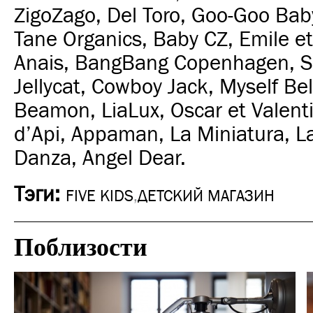
ZigoZago, Del Toro, Goo-Goo Bab
Tane Organics, Baby CZ, Emile e
Anais, BangBang Copenhagen, 
Jellycat, Cowboy Jack, Myself Bel
Beamon, LiaLux, Oscar et Valent
d’Api, Appaman, La Miniatura, La
Danza, Angel Dear.
Тэги:
FIVE KIDS
,
ДЕТСКИЙ МАГАЗИН
Поблизости