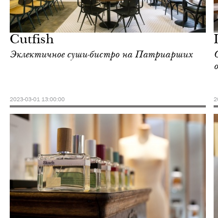
Городская среда
Москва
Cutfish
Эклектичное суши-бистро на Патриарших
2023-03-01 13:00:00
2
Еда