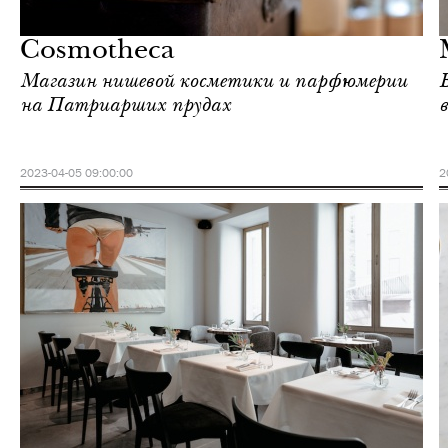
Москва
Cosmotheca
Магазин нишевой косметики и парфюмерии
на Патриарших прудах
2023-04-05 09:00:00
2
Еда
Москва