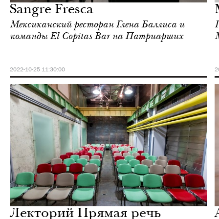
Sangre Fresca
Мексиканский ресторан Глена Баллиса и
команды El Copitas Bar на Патриарших
2022-10-25 11:30:00
2
Еда
Москва
Лекторий Прямая речь