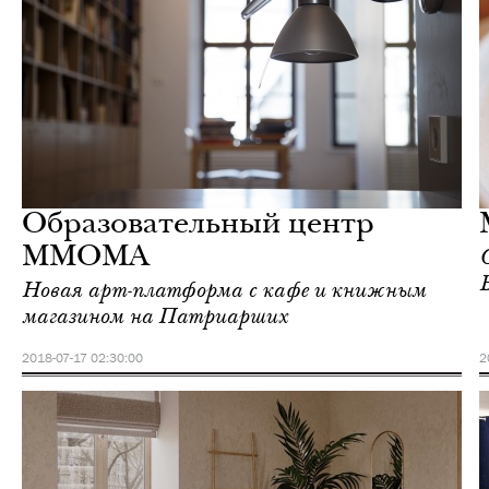
Еда
Москва
Образовательный центр
ММОМА
Новая арт-платформа с кафе и книжным
магазином на Патриарших
2018-07-17 02:30:00
2