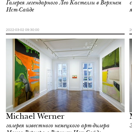
Галерея легендарного Лео Кастелли в Верхнем
Ист-Сайде
2022-03-02 09:30:00
2
Культура
Нью-Йорк
Michael Werner
галерея известного немецкого арт-дилера