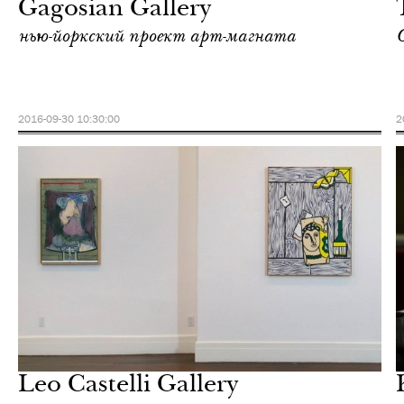
Gagosian Gallery
нью-йоркский проект арт-магната
2016-09-30 10:30:00
2
Еда
Нью-Йорк
Leo Castelli Gallery