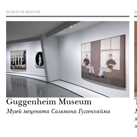
2018-07-24 09:15:00
2
Культура
Нью-Йорк
Guggenheim Museum
Музей мецената Соломона Гуггенхайма