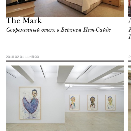
Городская среда
Нью-Йорк
The Mark
Современный отель в Верхнем Ист-Сайде
2018-02-01 11:45:00
2
Культура