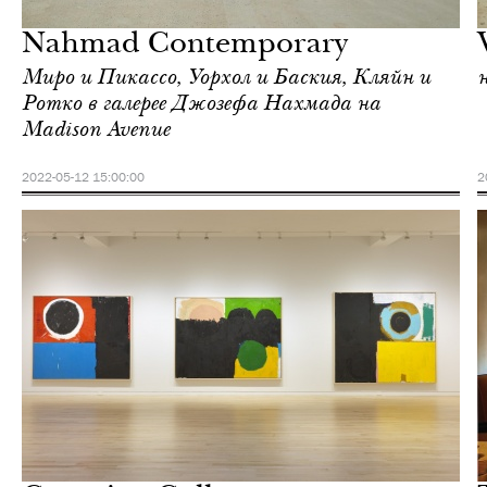
Нью-Йорк
Nahmad Contemporary
Миро и Пикассо, Уорхол и Баския, Кляйн и
Ротко в галерее Джозефа Нахмада на
Madison Avenue
2022-05-12 15:00:00
2
Отели
Нью-Йорк