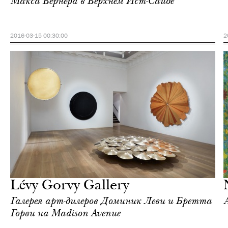
Макса Вернера в Верхнем Ист-Сайде
2016-03-15 00:30:00
2
Культура
Нью-Йорк
Lévy Gorvy Gallery
Галерея арт-дилеров Доминик Леви и Бретта
Горви на Madison Avenue