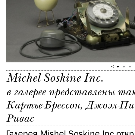
Michel Soskine Inc.
в галерее представлены та
Картье-Брессон, Джоэл-П
Ривас
Галерея Mishel Soskine Inc отк