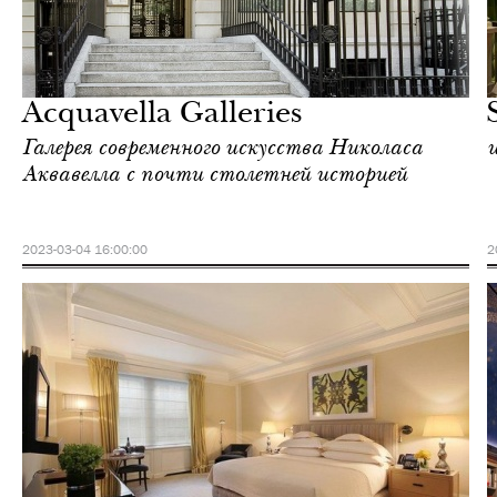
Еда
Нью-Йорк
Acquavella Galleries
Галерея современного искусства Николаса
Аквавелла с почти столетней историей
2023-03-04 16:00:00
2