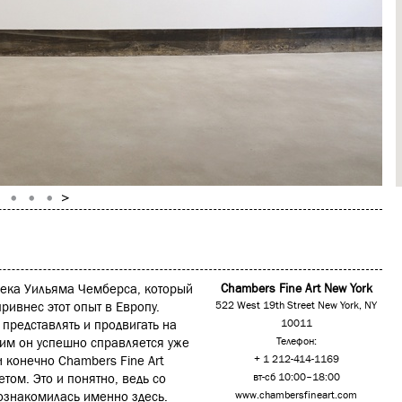
 века Уильяма Чемберса, который
Chambers Fine Art New York
привнес этот опыт в Европу.
522 West 19th Street New York, NY
 представлять и продвигать на
10011
тим он успешно справляется уже
Телефон:
и конечно Chambers Fine Art
+ 1 212-414-1169
том. Это и понятно, ведь со
вт-сб 10:00–18:00
ознакомилась именно здесь.
www.chambersfineart.com