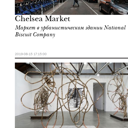
Культура
Нью-Йорк
Chelsea Market
Маркет в урбанистическом здании National
Biscuit Company
2019-08-15 17:15:00
Культура
Нью-Йорк