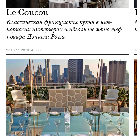
Нью-Йорк
Le Coucou
Классическая французская кухня в нью-
йоркских интерьерах и идеальное меню шеф-
повара Дэниела Роуза
2018-11-28 16:45:00
2
Культура
Нью-Йорк