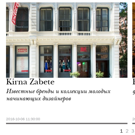
Еда
Нью-Йорк
Kirna Zabete
Известные бренды и коллекции молодых
начинающих дизайнеров
2016-10-06 11:30:00
2
1
2
3