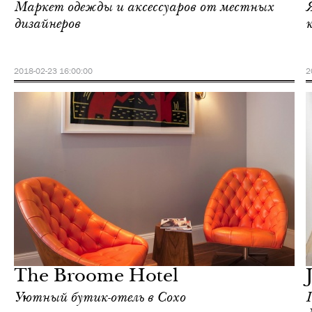
Маркет одежды и аксессуаров от местных
дизайнеров
2018-02-23 16:00:00
2
Культура
Нью-Йорк
The Broome Hotel
Уютный бутик-отель в Сохо