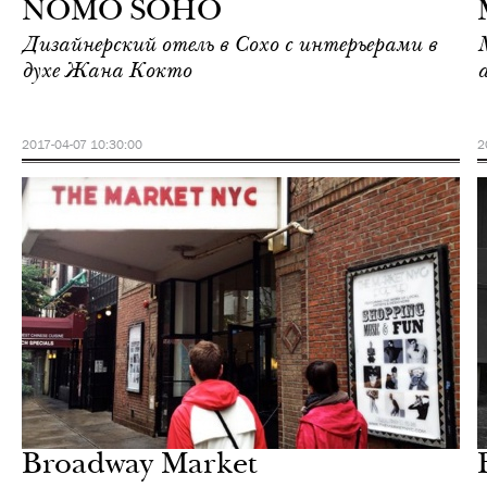
NOMO SOHO
Дизайнерский отель в Сохо с интерьерами в
духе Жана Кокто
2017-04-07 10:30:00
2
Шоппинг
Нью-Йорк
Broadway Market