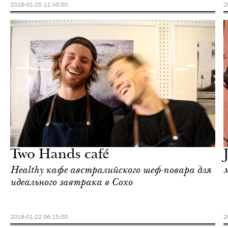
2018-01-25 11:45:00
2
Еда
Нью-Йорк
Two Hands café
Healthy кафе австралийского шеф-повара для
идеального завтрака в Сохо
2018-01-22 06:15:00
2