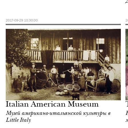
2017-09-29 10:30:00
2
Шоппинг
Нью-Йорк
Italian American Museum
Музей американо-итальянской культуры в
Little Italy