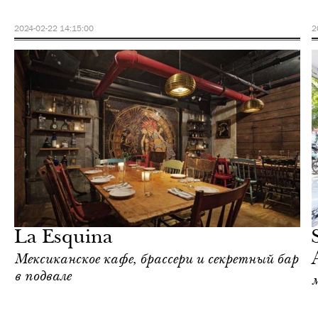
2024-02-22 14:15:00
2
Культура
Нью-Йорк
La Esquina
Мексиканское кафе, брассери и секретный бар
в подвале