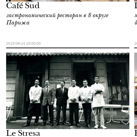
Café Sud
гастрономический ресторан в 8 округе
Парижа
2015-08-14 15:00:00
2
Отели
Париж
Le Stresa