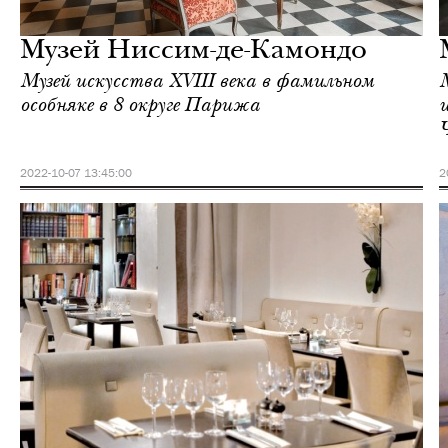
Париж
Музей Ниссим-де-Камондо
Музей искусства XVIII века в фамильном
особняке в 8 округе Парижа
2022-10-07 13:45:00
2
Шоппинг
Париж