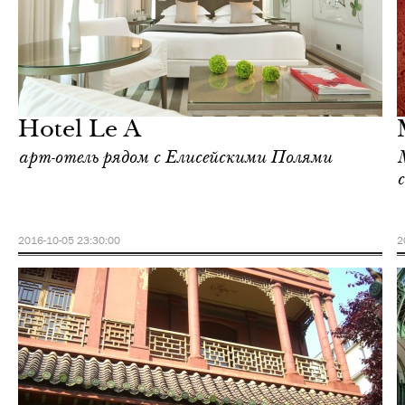
Культура
Париж
Hotel Le A
арт-отель рядом с Елисейскими Полями
2016-10-05 23:30:00
2