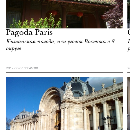
Культура
Париж
Pagoda Paris
Китайская пагода, или уголок Востока в 8
округе
2017-03-07 11:45:00
2