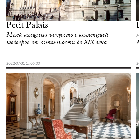
Шоппинг
Париж
Petit Palais
Музей изящных искусств с коллекцией
шедевров от античности до XIX века
M
2022-07-31 17:00:00
2
Культура