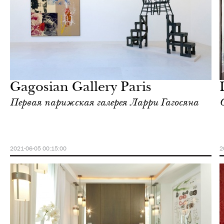
Отели
Париж
Gagosian Gallery Paris
Первая парижская галерея Ларри Гагосяна
2021-06-05 00:15:00
2