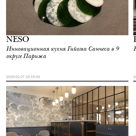
Отели
Париж
NESO
Инновационная кухня Гийома Санчеса в 9
округе Парижа
2020-02-27 23:15:00
2