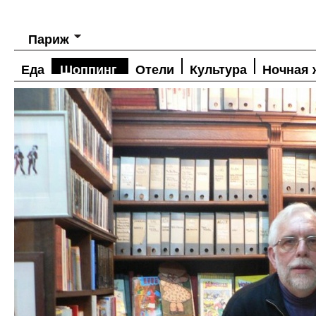
Париж
Еда
Шоппинг
Отели
Культура
Ночная 