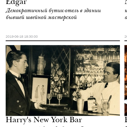
Edgar
Демократичный бутик-отель в здании
бывшей швейной мастерской
2019-06-18 18:30:00
2
Ночная жизнь
Париж
Harry's New York Bar