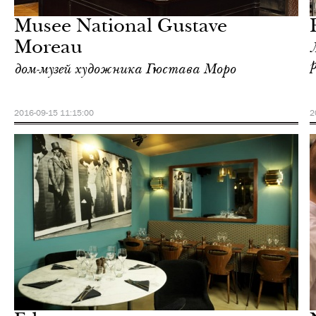
Париж
Musee National Gustave
Moreau
дом-музей художника Гюстава Моро
2016-09-15 11:15:00
2
Шоппинг
Париж