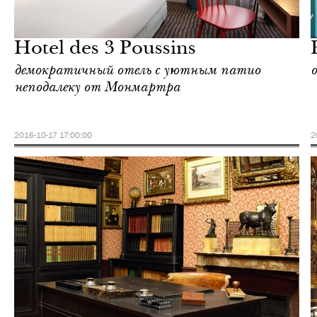
Отели
Париж
Hotel des 3 Poussins
демократичный отель c уютным патио
неподалеку от Монмартра
2016-10-17 17:00:00
2
Культура