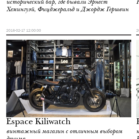
исторический бар, где бывали Эрнест
Хемингуэй, Фицджеральд и Джордж Гершвин
2016-02-17 12:00:00
2
Отели
Париж
Espace Kiliwatch
винтажный магазин с отличным выбором
денима