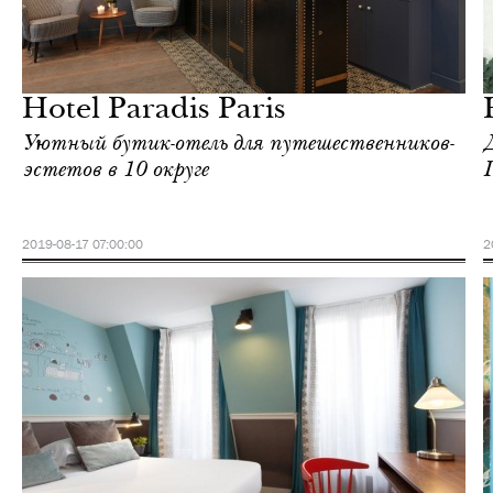
Отели
Париж
Hotel Paradis Paris
Уютный бутик-отель для путешественников-
эстетов в 10 округе
2019-08-17 07:00:00
2