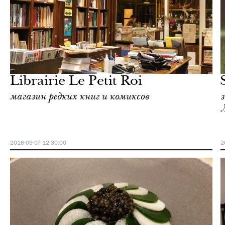
Ночная жизнь
Париж
Librairie Le Petit Roi
магазин редких книг и комиксов
2016-09-07 12:30:00
2