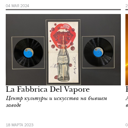
04 МАЯ 2024
2
Культура
Милан
La Fabbrica Del Vapore
Центр культуры и искусства на бывшем
заводе
18 МАРТА 2023
0