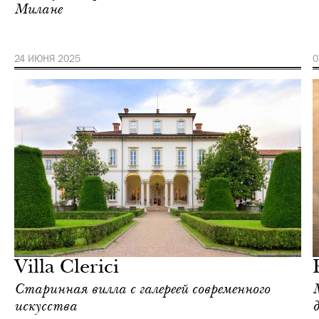
Милане
24 ИЮНЯ 2025
0
Культура
Милан
Villa Clerici
Старинная вилла с галереей современного
искусства