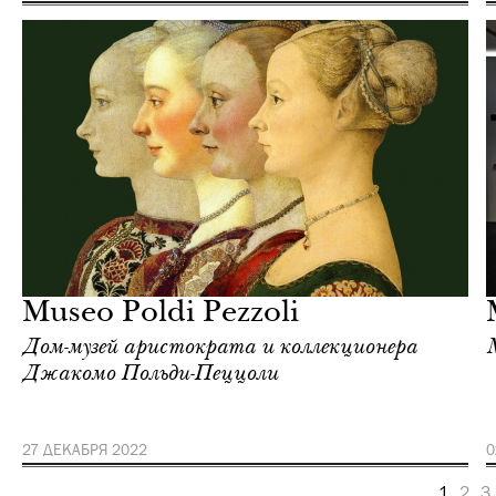
Культура
Милан
Museo Poldi Pezzoli
Дом-музей аристократа и коллекционера
Джакомо Польди-Пеццоли
27 ДЕКАБРЯ 2022
0
1
2
3