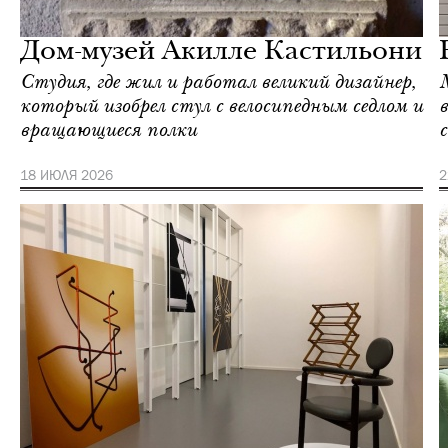
Милан
Дом-музей Акилле Кастильони
Студия, где жил и работал великий дизайнер,
который изобрел стул с велосипедным седлом и
вращающиеся полки
18 ИЮЛЯ 2026
2
Культура
Милан