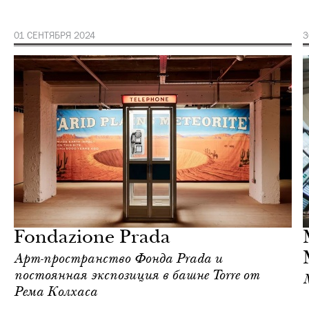
01 СЕНТЯБРЯ 2024
3
Культура
Милан
Fondazione Prada
Арт-пространство Фонда Prada и
постоянная экспозиция в башне Torre от
Рема Колхаса