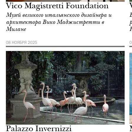
Vico Magistretti Foundation
Музей великого итальянского дизайнера и
архитектора Вико Маджистретти в
Милане
08 НОЯБРЯ 2025
0
Культура
Милан
Palazzo Invernizzi