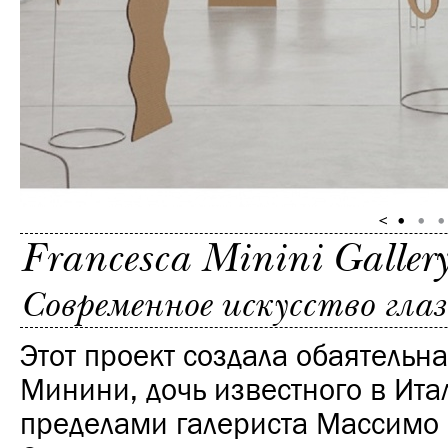
Francesca Minini Galler
Современное искусство гл
Этот проект создала обаятельн
Минини, дочь известного в Ита
пределами галериста Массимо