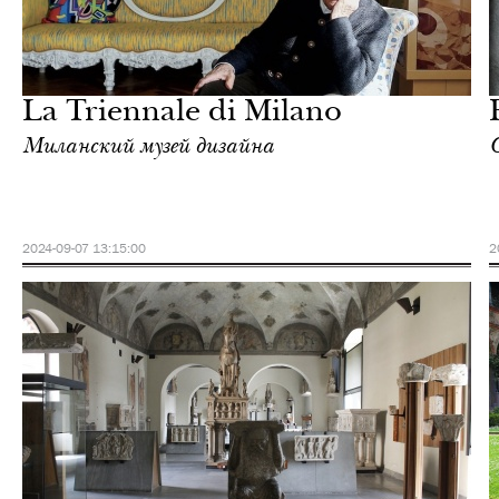
Городская среда
Милан
La Triennale di Milano
Миланский музей дизайна
2024-09-07 13:15:00
2