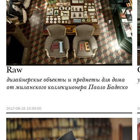
Шоппинг
Милан
Raw
дизайнерские объекты и предметы для дома
от миланского коллекционера Паоло Бадеско
2017-08-18 10:30:00
2