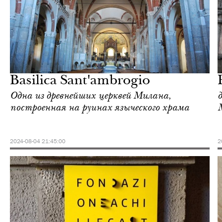
Городская среда
Милан
Basilica Sant'ambrogio
Одна из древнейших церквей Милана,
построенная на руинах языческого храма
2024-08-04 21:45:00
2