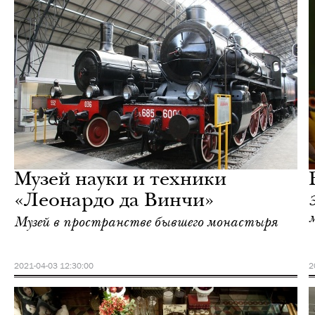
Еда
Милан
Музей науки и техники
«Леонардо да Винчи»
Музей в пространстве бывшего монастыря
2021-04-03 12:30:00
2