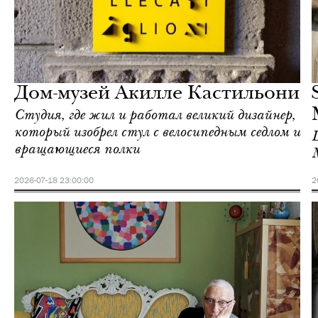
Городская среда
Милан
Дом-музей Акилле Кастильони
Студия, где жил и работал великий дизайнер,
который изобрел стул с велосипедным седлом и
вращающиеся полки
2026-07-18 23:00:00
2