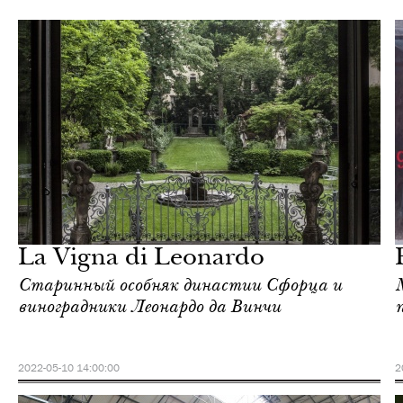
Культура
Милан
La Vigna di Leonardo
Старинный особняк династии Сфорца и
виноградники Леонардо да Винчи
2022-05-10 14:00:00
2