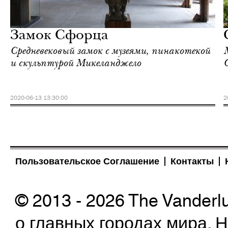
Городская среда
Милан
Замок Сфорца
Средневековый замок с музеями, пинакотекой
и скульптурой Микеланджело
2020-06-13 13:30:00
2
Пользовательское Соглашение
Контакты
© 2013 - 2026 The Vanderl
о главных городах мира.