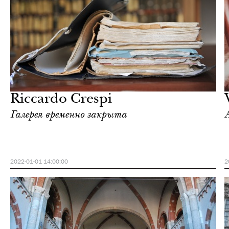
Культура
Милан
Riccardo Crespi
Галерея временно закрыта
2022-01-01 14:00:00
2