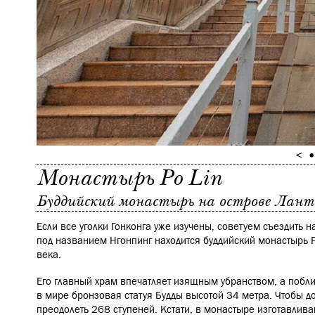
Монастырь Po Lin
Буддийский монастырь на острове Ланта
Если все уголки Гонконга уже изучены, советуем съездить на
под названием Нгонпинг находится буддийский монастырь P
века.
Его главный храм впечатляет изящным убранством, а побл
в мире бронзовая статуя Будды высотой 34 метра. Чтобы до
преодолеть 268 ступеней. Кстати, в монастыре изготавли