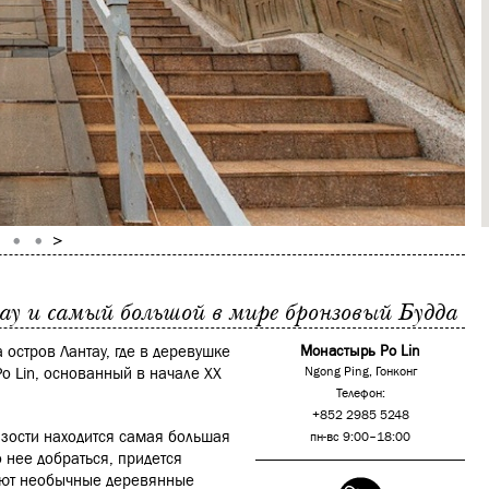
у и самый большой в мире бронзовый Будда
 остров Лантау, где в деревушке
Монастырь Po Lin
o Lin, основанный в начале ХХ
Ngong Ping, Гонконг
Телефон:
+852 2985 5248
изости находится самая большая
пн-вс 9:00–18:00
 нее добраться, придется
вают необычные деревянные