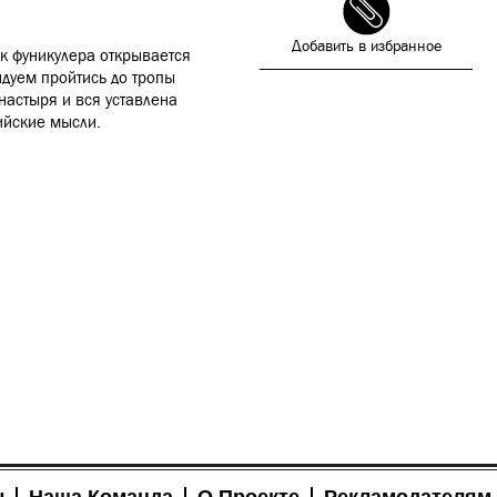
Добавить в избранное
ок фуникулера открывается
дуем пройтись до тропы
настыря и вся уставлена
ийские мысли.
ы
Наша Команда
О Проекте
Рекламодателям