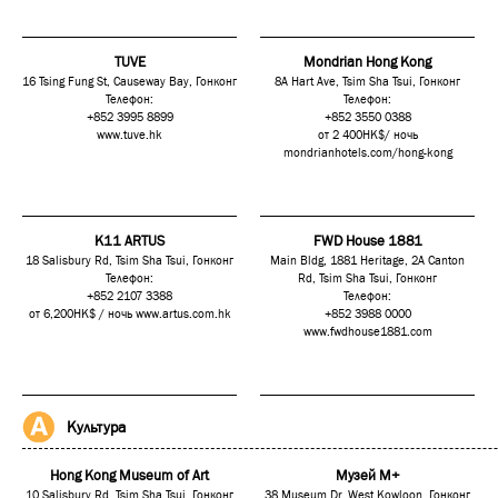
TUVE
Mondrian Hong Kong
16 Tsing Fung St, Causeway Bay, Гонконг
8A Hart Ave, Tsim Sha Tsui, Гонконг
Телефон:
Телефон:
+852 3995 8899
+852 3550 0388
www.tuve.hk
от 2 400HK$/ ночь
mondrianhotels.com/hong-kong
K11 ARTUS
FWD House 1881
18 Salisbury Rd, Tsim Sha Tsui, Гонконг
Main Bldg, 1881 Heritage, 2A Canton
Телефон:
Rd, Tsim Sha Tsui, Гонконг
+852 2107 3388
Телефон:
от 6,200HK$ / ночь
www.artus.com.hk
+852 3988 0000
www.fwdhouse1881.com
Культура
Hong Kong Museum of Art
Музей M+
10 Salisbury Rd, Tsim Sha Tsui, Гонконг
38 Museum Dr, West Kowloon, Гонконг