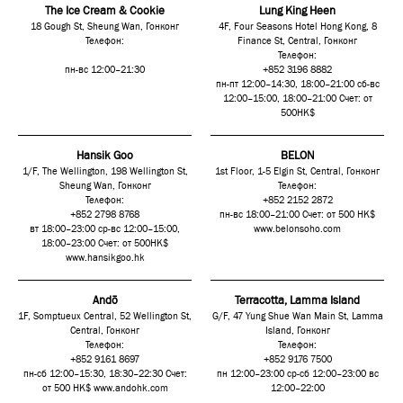
The Ice Cream & Cookie
Lung King Heen
18 Gough St, Sheung Wan, Гонконг
4F, Four Seasons Hotel Hong Kong, 8
Телефон:
Finance St, Central, Гонконг
Телефон:
пн-вс 12:00–21:30
+852 3196 8882
пн-пт 12:00–14:30, 18:00–21:00 сб-вс
12:00–15:00, 18:00–21:00 Счет: от
500HK$
Hansik Goo
BELON
1/F, The Wellington, 198 Wellington St,
1st Floor, 1-5 Elgin St, Central, Гонконг
Sheung Wan, Гонконг
Телефон:
Телефон:
+852 2152 2872
+852 2798 8768
пн-вс 18:00–21:00 Счет: от 500 HK$
вт 18:00–23:00 ср-вс 12:00–15:00,
www.belonsoho.com
18:00–23:00 Счет: от 500HK$
www.hansikgoo.hk
Andō
Terracotta, Lamma Island
1F, Somptueux Central, 52 Wellington St,
G/F, 47 Yung Shue Wan Main St, Lamma
Central, Гонконг
Island, Гонконг
Телефон:
Телефон:
+852 9161 8697
+852 9176 7500
пн-сб 12:00–15:30, 18:30–22:30 Счет:
пн 12:00–23:00 ср-сб 12:00–23:00 вс
от 500 HK$
www.andohk.com
12:00–22:00