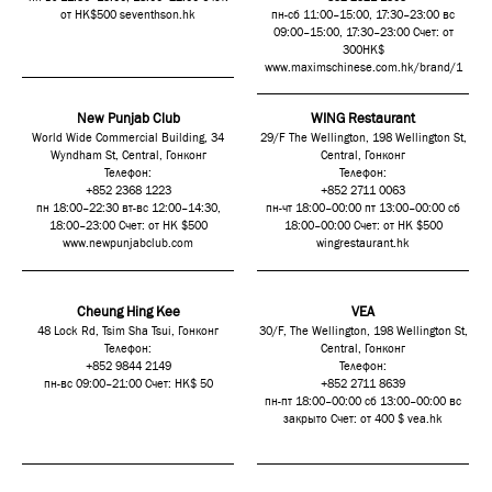
от HK$500
seventhson.hk
пн-сб 11:00–15:00, 17:30–23:00 вс
09:00–15:00, 17:30–23:00 Счет: от
300HK$
www.maximschinese.com.hk/brand/1
New Punjab Club
WING Restaurant
World Wide Commercial Building, 34
29/F The Wellington, 198 Wellington St,
Wyndham St, Central, Гонконг
Central, Гонконг
Телефон:
Телефон:
+852 2368 1223
+852 2711 0063
пн 18:00–22:30 вт-вс 12:00–14:30,
пн-чт 18:00–00:00 пт 13:00–00:00 сб
18:00–23:00 Счет: от HK $500
18:00–00:00 Счет: от HK $500
www.newpunjabclub.com
wingrestaurant.hk
Cheung Hing Kee
VEA
48 Lock Rd, Tsim Sha Tsui, Гонконг
30/F, The Wellington, 198 Wellington St,
Телефон:
Central, Гонконг
+852 9844 2149
Телефон:
пн-вс 09:00–21:00 Счет: HK$ 50
+852 2711 8639
пн-пт 18:00–00:00 сб 13:00–00:00 вс
закрыто Счет: от 400 $
vea.hk