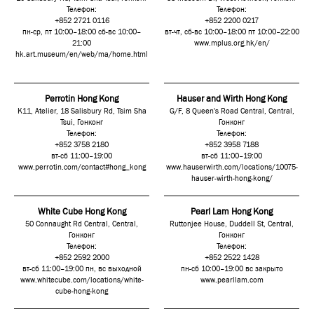
Телефон:
Телефон:
+852 2721 0116
+852 2200 0217
пн-ср, пт 10:00–18:00 сб-вс 10:00–
вт-чт, сб-вс 10:00–18:00 пт 10:00–22:00
21:00
www.mplus.org.hk/en/
hk.art.museum/en/web/ma/home.html
Perrotin Hong Kong
Hauser and Wirth Hong Kong
K11, Atelier, 18 Salisbury Rd, Tsim Sha
G/F, 8 Queen's Road Central, Central,
Tsui, Гонконг
Гонконг
Телефон:
Телефон:
+852 3758 2180
+852 3958 7188
вт-сб 11:00–19:00
вт-сб 11:00–19:00
www.perrotin.com/contact#hong_kong
www.hauserwirth.com/locations/10075-
hauser-wirth-hong-kong/
White Cube Hong Kong
Pearl Lam Hong Kong
50 Connaught Rd Central, Central,
Ruttonjee House, Duddell St, Central,
Гонконг
Гонконг
Телефон:
Телефон:
+852 2592 2000
+852 2522 1428
вт-сб 11:00–19:00 пн, вс выходной
пн-сб 10:00–19:00 вс закрыто
www.whitecube.com/locations/white-
www.pearllam.com
cube-hong-kong