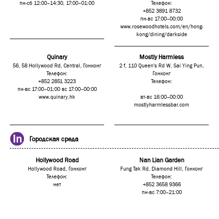
пн-сб 12:00–14:30, 17:00–01:00
Телефон:
+852 3891 8732
пн-вс 17:00–00:00
www.rosewoodhotels.com/en/hong-
kong/dining/darkside
Quinary
Mostly Harmless
56, 58 Hollywood Rd, Central, Гонконг
2 f, 110 Queen's Rd W, Sai Ying Pun,
Телефон:
Гонконг
+852 2851 3223
Телефон:
пн-вс 17:00–01:00 вс 17:00–00:00
www.quinary.hk
вт-вс 16:00–00:00
mostlyharmlessbar.com
Городская среда
Hollywood Road
Nan Lian Garden
Hollywood Road, Гонконг
Fung Tak Rd, Diamond Hill, Гонконг
Телефон:
Телефон:
нет
+852 3658 9366
пн-вс 7:00–21:00