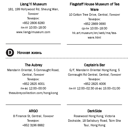
Liang Yi Museum
Flagstaff House Museum of Tea
181, 199 Hollywood Rd, Sheung Wan,
Ware
Гонконг
10 Cotton Tree Drive, Central, Гонконг
Телефон:
Телефон:
+852 2806 8280
+852 2869 0690
пн-пт 10:00–18:00
ср-пн 10:00–18:00
www.liangyimuseum.com
hk.art.museum/en/web/ma/tea-
ware.html
Ночная жизнь
The Aubrey
Captain's Bar
Mandarin Oriental, 5 Connaught Road,
G/F, Mandarin Oriental Hong Kong, 5
Central, Гонконг
Connaught Rd Central, Central, Гонконг
Телефон:
Телефон:
+852 2825 4001
+852 2825 4006
пн-вс 12:00–00:00
пн-пт 12:00–02:30 сб-вс 15:00–01:00
theaubreycollection.com/hong-kong
ARGO
DarkSide
8 Finance St, Central, Гонконг
Rosewood Hong Kong, Victoria
Телефон:
Dockside, 18 Salisbury Road, Tsim Sha
+852 3196 8882
Tsui, Hong Kong