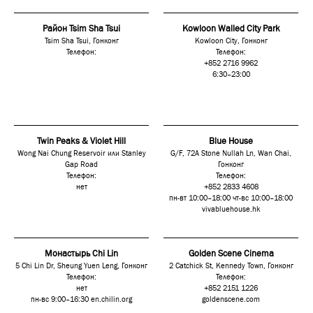
Район Tsim Sha Tsui
Kowloon Walled City Park
Tsim Sha Tsui, Гонконг
Kowloon City, Гонконг
Телефон:
Телефон:
+852 2716 9962
6:30–23:00
Twin Peaks & Violet Hill
Blue House
Wong Nai Chung Reservoir или Stanley
G/F, 72A Stone Nullah Ln, Wan Chai,
Gap Road
Гонконг
Телефон:
Телефон:
нет
+852 2833 4608
пн-вт 10:00–18:00 чт-вс 10:00–18:00
vivabluehouse.hk
Монастырь Chi Lin
Golden Scene Cinema
5 Chi Lin Dr, Sheung Yuen Leng, Гонконг
2 Catchick St, Kennedy Town, Гонконг
Телефон:
Телефон:
нет
+852 2151 1226
пн-вс 9:00–16:30
en.chilin.org
goldenscene.com