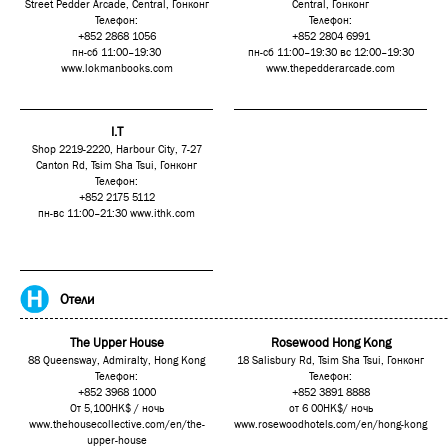
Street Pedder Arcade, Central, Гонконг
Central, Гонконг
Телефон:
Телефон:
+852 2868 1056
+852 2804 6991
пн-сб 11:00–19:30
пн-сб 11:00–19:30 вс 12:00–19:30
www.lokmanbooks.com
www.thepedderarcade.com
I.T
Shop 2219-2220, Harbour City, 7-27
Canton Rd, Tsim Sha Tsui, Гонконг
Телефон:
+852 2175 5112
пн-вс 11:00–21:30
www.ithk.com
Отели
The Upper House
Rosewood Hong Kong
88 Queensway, Admiralty, Hong Kong
18 Salisbury Rd, Tsim Sha Tsui, Гонконг
Телефон:
Телефон:
+852 3968 1000
+852 3891 8888
От 5,100HK$ / ночь
от 6 00HK$/ ночь
www.thehousecollective.com/en/the-
www.rosewoodhotels.com/en/hong-kong
upper-house