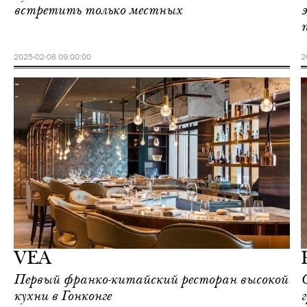
встретить только местных
2025-02-06 09:00:00
2
Еда
Гонконг
VEA
Первый франко-китайский ресторан высокой
кухни в Гонконге