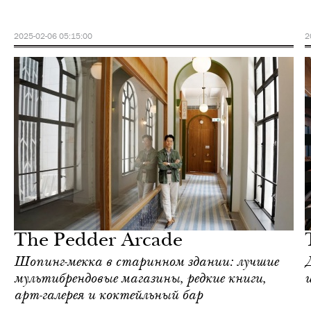
2025-02-06 05:15:00
2
Шоппинг
Гонконг
The Pedder Arcade
Шопинг-мекка в старинном здании: лучшие
мультибрендовые магазины, редкие книги,
арт-галерея и коктейльный бар