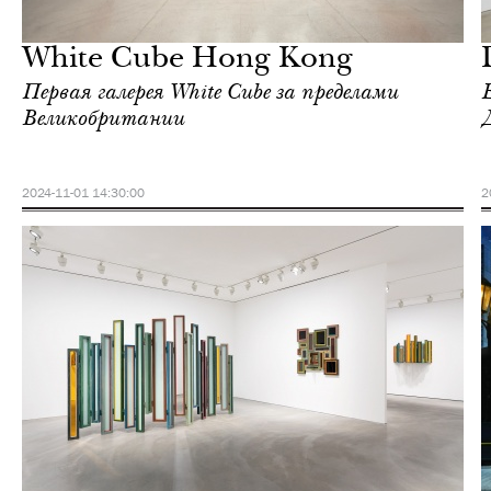
Гонконг
White Cube Hong Kong
Первая галерея White Cube за пределами
Великобритании
2024-11-01 14:30:00
2
Отели
Гонконг