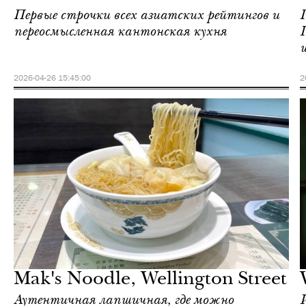
Первые строчки всех азиатских рейтингов и
переосмысленная кантонская кухня
2026-04-26 15:45:00
2
Еда
Гонконг
Mak's Noodle, Wellington Street
Аутентичная лапшичная, где можно