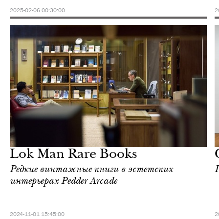
2025-02-06 00:30:00
2
Культура
Гонконг
Lok Man Rare Books
Редкие винтажные книги в эстетских
интерьерах Pedder Arcade
2024-11-01 15:45:00
2