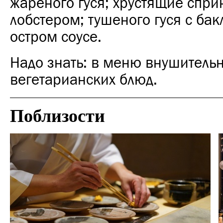
жареного гуся; хрустящие спри
лобстером; тушеного гуся с ба
остром соусе.
Надо знать: в меню внушитель
вегетарианских блюд.
Поблизости