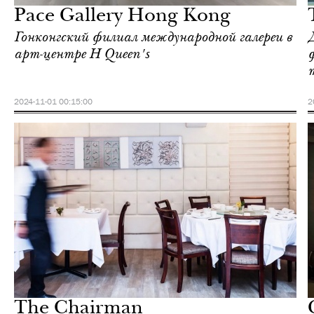
Pace Gallery Hong Kong
Гонконгский филиал международной галереи в
арт-центре H Queen's
2024-11-01 00:15:00
2
Еда
Гонконг
The Chairman