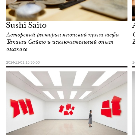
Ночная жизнь
Гонконг
Sushi Saito
Авторский ресторан японской кухни шефа
Такаши Сайто и исключительный опыт
омакасе
2024-11-01 15:30:00
2
Культура