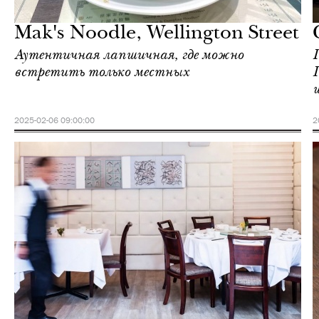
Гонконг
Mak's Noodle, Wellington Street
Аутентичная лапшичная, где можно
встретить только местных
2025-02-06 09:00:00
2
Еда
Гонконг