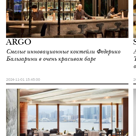
Еда
Гонконг
ARGO
Смелые инновационные коктейли Федерико
Бальзарини в очень красивом баре
2024-11-01 15:45:00
2