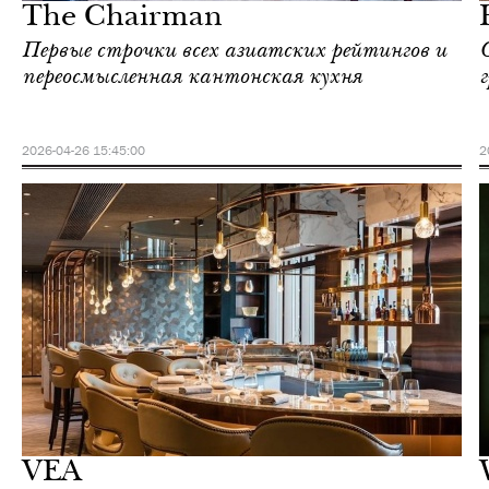
The Chairman
Первые строчки всех азиатских рейтингов и
переосмысленная кантонская кухня
2026-04-26 15:45:00
2
Еда
Гонконг
VEA