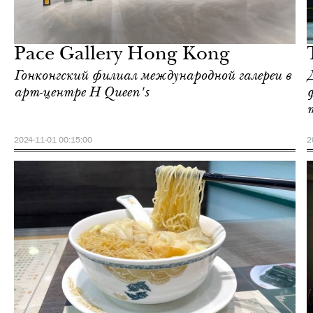
Отели
Гонконг
Pace Gallery Hong Kong
Гонконгский филиал международной галереи в
арт-центре H Queen's
2024-11-01 00:15:00
2
Еда