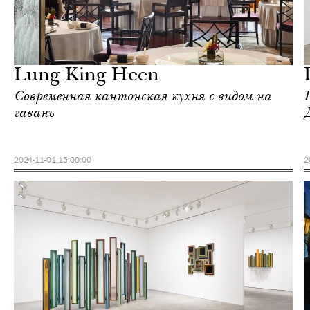
Культура
Гонконг
Lung King Heen
Современная кантонская кухня с видом на
гавань
2024-11-01 15:00:00
2