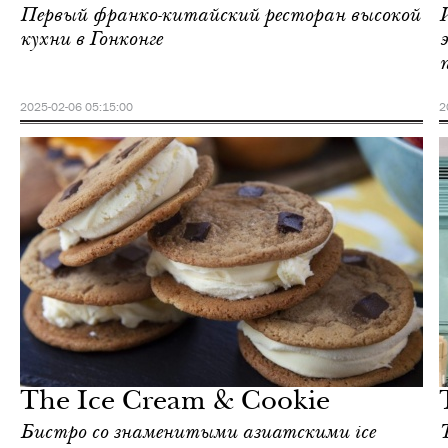
Первый франко-китайский ресторан высокой
кухни в Гонконге
2025-02-06 05:15:00
2
Еда
Гонконг
The Ice Cream & Cookie
Бистро со знаменитыми азиатскими ice