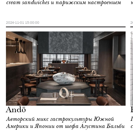
cream sandwiches и парижским настроением
2024-11-01 15:00:00
2
Ночная жизнь
Гонконг
Andō
Авторский микс гастрокультуры Южной
П
Америки и Японии от шефа Агустина Бальби