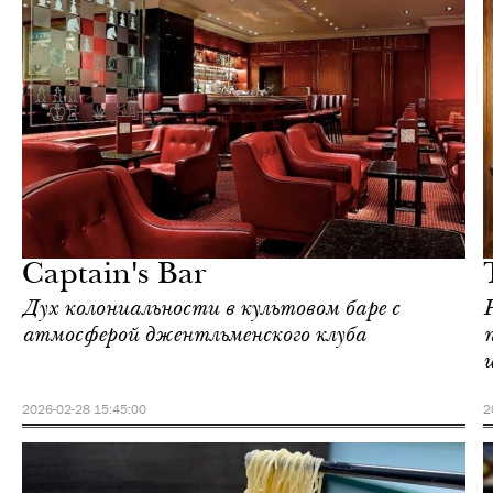
Ночная жизнь
Гонконг
Captain's Bar
Дух колониальности в культовом баре с
атмосферой джентльменского клуба
2026-02-28 15:45:00
2