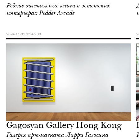
Редкие винтажные книги в эстетских
интерьерах Pedder Arcade
2024-11-01 15:45:00
2
Еда
Гонконг
Gagosyan Gallery Hong Kong
Галерея арт-магната Ларри Гагосяна