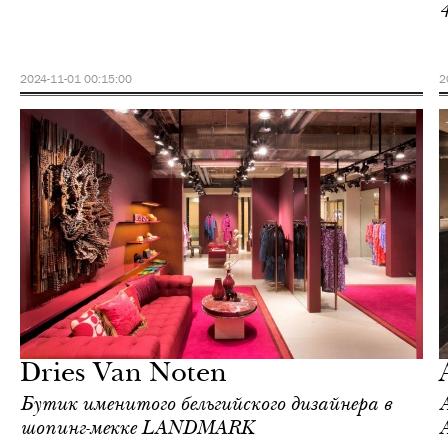
2024-11-01 00:15:00
2
Еда
Гонконг
Dries Van Noten
Бутик именитого бельгийского дизайнера в
шопинг-мекке LANDMARK