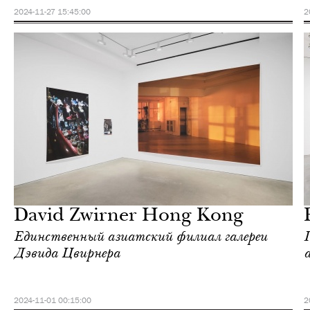
2024-11-27 15:45:00
2
Культура
Гонконг
David Zwirner Hong Kong
Единственный азиатский филиал галереи
Дэвида Цвирнера
2024-11-01 00:15:00
2