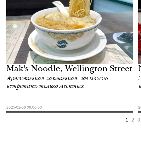
Еда
Гонконг
Mak's Noodle, Wellington Street
Аутентичная лапшичная, где можно
встретить только местных
2025-02-06 09:00:00
2
1
2
3