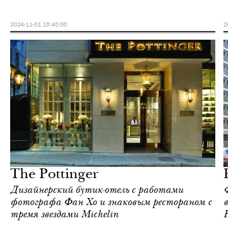
2024-11-01 15:45:00
2
Культура
Гонконг
The Pottinger
Дизайнерский бутик-отель с работами
фотографа Фан Хо и знаковым рестораном с
тремя звездами Michelin