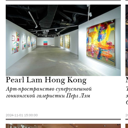
Еда
Гонконг
Pearl Lam Hong Kong
Арт-пространство суперуспешной
гонконгской галеристки Перл Лэм
O
2024-11-01 15:00:00
2