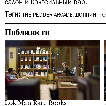
салон и коктейльный бар.
Тэги:
THE PEDDER ARCADE
,
ШОППИНГ ГО
Поблизости
Шоппинг
Гонконг
Lok Man Rare Books