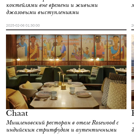
коктейлями вне времени и живыми
джазовыми выступлениями
2025-02-06 01:30:00
2
Отели
Гонконг
Chaat
Мишленовский ресторан в отеле Rosewood с
индийским стритфудом и аутентичными