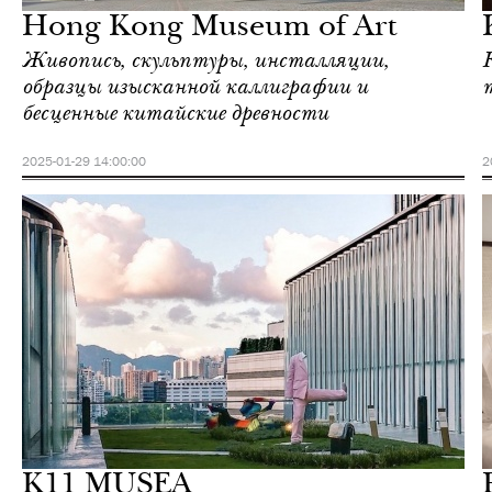
Hong Kong Museum of Art
Живопись, скульптуры, инсталляции,
образцы изысканной каллиграфии и
бесценные китайские древности
2025-01-29 14:00:00
2
Отели
Гонконг
K11 MUSEA