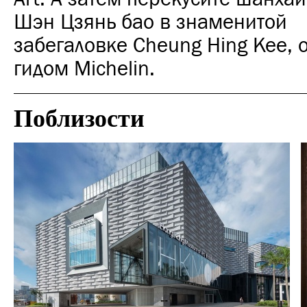
Шэн Цзянь бао в знаменитой
забегаловке Cheung Hing Kee,
гидом Michelin.
Поблизости
Отели
Гонконг