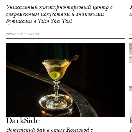
Уникальный культурно-торговый центр с
современным искусством и знаковыми
бутиками в Tsim Sha Tsui
2024-11-01 15:45:00
2
Культура
Гонконг
DarkSide
Эстетский бар в отеле Rosewood с