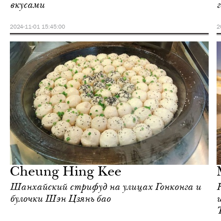
вкусами
2024-11-01 15:45:00
2
Отели
Гонконг
Cheung Hing Kee
Шанхайский стрифуд на улицах Гонконга и
булочки Шэн Цзянь бао
T