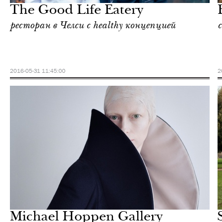
The Good Life Eatery
ресторан в Челси с healthy концепцией
2016-05-31 11:45:00
2
Культура
Лондон
Michael Hoppen Gallery