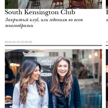
Лондон
South Kensington Club
Закрытый клуб, или гедонизм во всем
многообразии
2019-04-13 23:00:00
2
Отели
Лондон