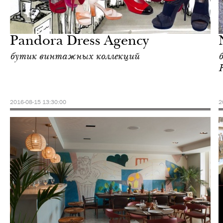
Отели
Лондон
Pandora Dress Agency
бутик винтажных коллекций
2016-08-15 13:30:00
2
Отели