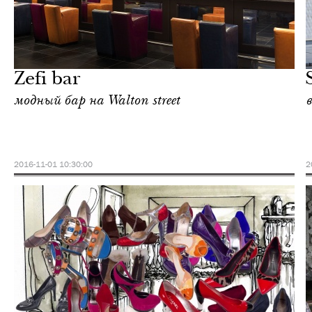
Шоппинг
Лондон
Zefi bar
модный бар на Walton street
2016-11-01 10:30:00
2