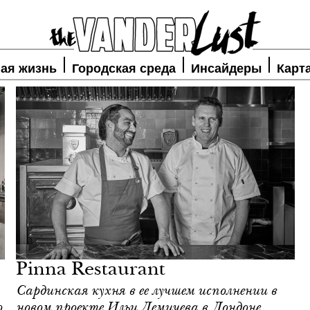
ая жизнь
Городская среда
Инсайдеры
Карт
Pinna Restaurant
Сардинская кухня в ее лучшем исполнении в
о
новом проекте Ильи Демичева в Лондоне