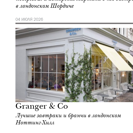
в лондонском Шордиче
04 ИЮЛЯ 2026
Еда
Лондон
Granger & Co
Лучшие завтраки и бранчи в лондонском
Ноттинг-Хилл