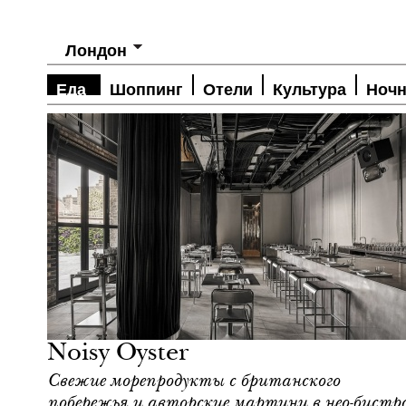
Лондон
Еда
Шоппинг
Отели
Культура
Ночн
Еда
Лондон
Noisy Oyster
Cвежие морепродукты с британского
побережья и авторские мартини в нео-бистр