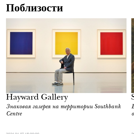
Поблизости
Культура
Лондон
Hayward Gallery
Знаковая галерея на территории Southbank
Centre
о