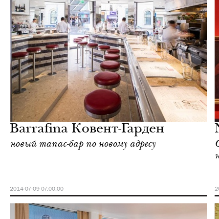
Культура
Лондон
Barrafina Ковент-Гарден
новый тапас-бар по новому адресу
н
2014-07-09 07:00:00
2