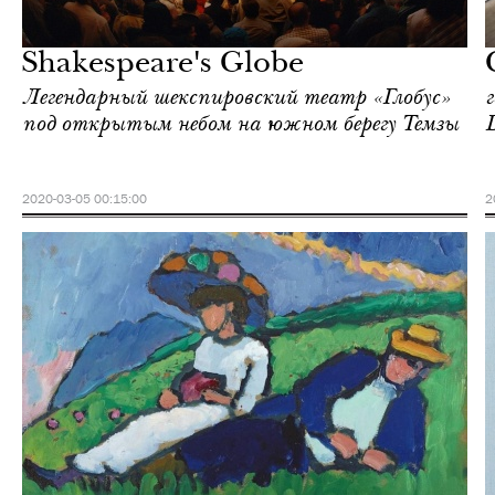
Лондон
Shakespeare's Globe
Легендарный шекспировский театр «Глобус»
г
под открытым небом на южном берегу Темзы
2020-03-05 00:15:00
2
Культура
Лондон