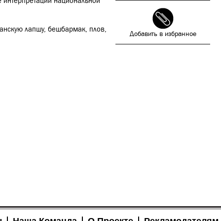
е интерпретации национальной
нганскую лапшу, бешбармак, плов,
Добавить в избранное
ы
Наша Команда
О Проекте
Рекламодателям