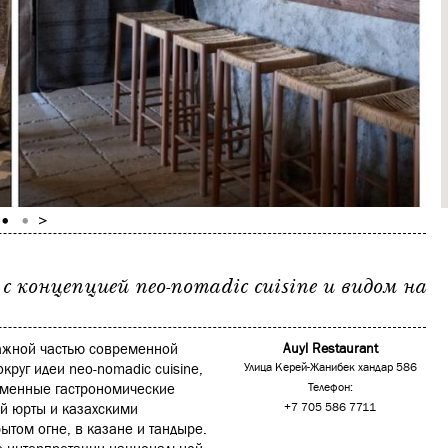
 концепцией neo-nomadic cuisine и видом на
важной частью современной
Auyl Restaurant
круг идеи neo-nomadic cuisine,
Улица Керей-Жанибек хандар 586
еменные гастрономические
Телефон:
ой юрты и казахскими
+7 705 586 7711
ытом огне, в казане и тандыре.