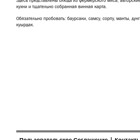
Здесь представлены блюда из фермерского мяса, авторски
кухни и тщательно собранная винная карта.
Обязательно пробовать: баурсаки, самсу, сорпу, манты, ду
куырдак.
Пользовательское Соглашение
Контакт