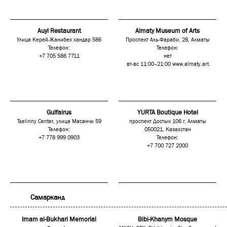
Auyl Restaurant
Almaty Museum of Arts
Улица Керей-Жанибек хандар 586
Проспект Аль-Фараби, 28, Алматы
Телефон:
Телефон:
+7 705 586 7711
нет
вт-вс 11:00–21:00
www.almaty.art
Gulfairus
YURTA Boutique Hotel
Tselinny Center, улица Масанчи 59
проспект Достык 106 г, Алматы
Телефон:
050021, Казахстан
+7 778 999 0903
Телефон:
+7 700 727 2000
Самарканд
Imam al-Bukhari Memorial
Bibi-Khanym Mosque