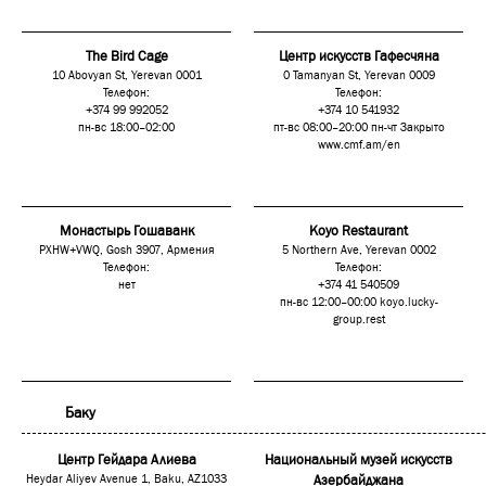
The Bird Cage
Центр искусств Гафесчяна
10 Abovyan St, Yerevan 0001
0 Tamanyan St, Yerevan 0009
Телефон:
Телефон:
+374 99 992052
+374 10 541932
пн-вс 18:00–02:00
пт-вс 08:00–20:00 пн-чт Закрыто
www.cmf.am/en
Монастырь Гошаванк
Koyo Restaurant
PXHW+VWQ, Gosh 3907, Армения
5 Northern Ave, Yerevan 0002
Телефон:
Телефон:
нет
+374 41 540509
пн-вс 12:00–00:00
koyo.lucky-
group.rest
Баку
Центр Гейдара Алиева
Национальный музей искусств
Heydar Aliyev Avenue 1, Baku, AZ1033
Азербайджана