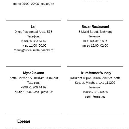
пн-вс 09:00–22:00
iccu.uz/en
Lali
Bazar Restaurant
Qiyot Residential Area, 57B
3 Ukchi Street, Tashkent
Телефон:
Телефон:
+998 50 333 57 57
+998 90 481 09 90
пн-вс 11:00–00:00
пн-вс 12:00–02:00
familygarden.su/lalitashkent
Музей плова
Uzumfermer Winery
Katta Darxon 55, 100142, Тashkent
Tashkent region, Kibrai district, Katta
Телефон:
Suv, st. Mirabad, 1/1 111209
+998 71 209 44 99
Телефон:
пн-вс 11:00–23:00
plove.uz
+998 97 412 09 80
uzumfermer.uz
Ереван