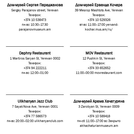
Дом-музей Сергея Параджанова
Дом-музей Ерванда Кочара
Sergey Parajanov street, Yerevan
39 Mesrop Mashtots Ave, Yerevan
Телефон:
Телефон:
+374 10 538473
+374 10 529326
пн-вс 10:30–17:30
вт-вс 11:00–17:00
yervand-
parajanovmuseum.am
kochar.mus.am/ru/
Daphny Restaurant
MOV Restaurant
1 Martiros Saryan St, Yerevan 0002
12 Pushkin St, Yerevan
Телефон:
Телефон:
+374 94 222211
+374 33 652652
пн-вс 12:00–01:00
11:00–00:00
movrestaurant.com
Ulikhanyan Jazz Club
Дом-музей Арама Хачатуряна
7 Sayat-Nova Ave, Yerevan 0001
3 Zarobyan St, Yerevan 0009
Телефон:
Телефон:
+374 77 586573
+374 10 589418
пн-вс 20:00–02:00
ulikhanyanclub.com
пн-сб 11:00–17:00 вс Закрыто
akhachaturianmuseum.am