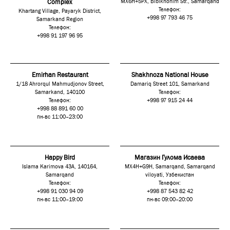
Complex
MX6H+5PX, Bibikhonim Str., Samarqand
Телефон:
Khartang Village, Payaryk District,
+998 97 793 46 75
Samarkand Region
Телефон:
+998 91 197 96 95
Emirhan Restaurant
Shakhnoza National House
1/18 Ahrorqul Mahmudjonov Street,
Damariq Street 101, Samarkand
Samarkand, 140100
Телефон:
Телефон:
+998 97 915 24 44
+998 88 891 60 00
пн-вс 11:00–23:00
Happy Bird
Магазин Гулома Исаева
Islama Karimova 43A, 140164,
MX4H+G9H, Samarqand, Samarqand
Samarqand
viloyati, Узбекистан
Телефон:
Телефон:
+998 91 030 94 09
+998 87 543 82 42
пн-вс 11:00–19:00
пн-вс 09:00–20:00