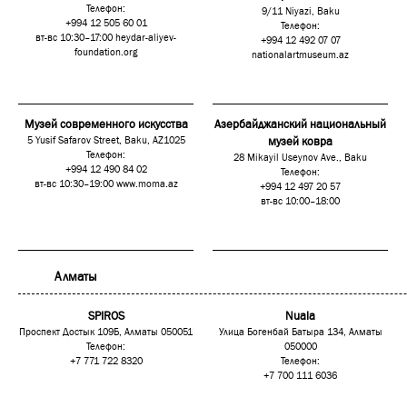
Телефон:
9/11 Niyazi, Baku
+994 12 505 60 01
Телефон:
вт-вс 10:30–17:00
heydar-aliyev-
+994 12 492 07 07
foundation.org
nationalartmuseum.az
Музей современного искусства
Азербайджанский национальный
5 Yusif Safarov Street, Baku, AZ1025
музей ковра
Телефон:
28 Mikayil Useynov Ave., Baku
+994 12 490 84 02
Телефон:
вт-вс 10:30–19:00
www.moma.az
+994 12 497 20 57
вт-вс 10:00–18:00
Алматы
SPIROS
Nuala
Проспект Достык 109Б, Алматы 050051
Улица Богенбай Батыра 134, Алматы
Телефон:
050000
+7 771 722 8320
Телефон:
+7 700 111 6036