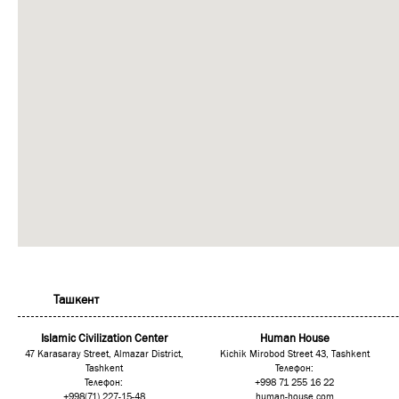
Ташкент
Islamic Civilization Center
Human House
47 Karasaray Street, Almazar District,
Kichik Mirobod Street 43, Тashkent
Tashkent
Телефон:
Телефон:
+998 71 255 16 22
+998(71) 227-15-48
human-house.com