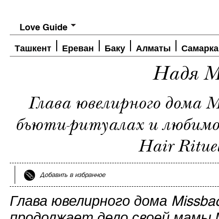
Love Guide
Ташкент
Ереван
Баку
Алматы
Самарка
Надя М
Глава ювелирного дома Mis
бьюти-ритуалах и любимо
Hair Rituel
Добавить в избранное
Глава ювелирного дома Missbac
продолжает дело своей мамы 