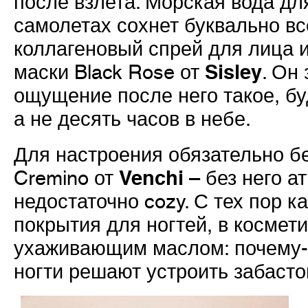
после взлета. Морская вода для
самолетах сохнет буквально вс
коллагеновый спрей для лица 
Sisley
маски Black Rose от
. Он
ощущение после него такое, бу
а не десять часов в небе.
Для настроения обязательно б
Venchi
Cremino от
– без него а
недостаточно cozy. С тех пор ка
покрытия для ногтей, в космети
ухаживающим маслом: почему-
ногти решают устроить забасто