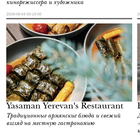
кинорежиссера и художника
2026-06-03 00:15:00
2
Инсайдеры
Love Guide
Yasaman Yerevan's Restaurant
Традиционные армянские блюда и свежий
взгляд на местную гастрономию