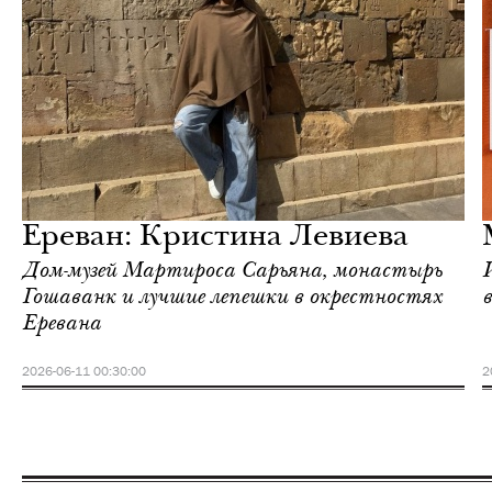
Ереван
Love Guide
Ереван: Кристина Левиева
Дом-музей Мартироса Сарьяна, монастырь
Гошаванк и лучшие лепешки в окрестностях
Еревана
2026-06-11 00:30:00
2