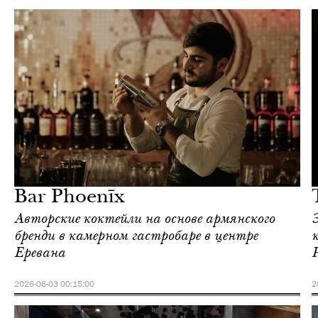
Ереван
Love Guide
Bar Phoenīx
Авторские коктейли на основе армянского
бренди в камерном гастробаре в центре
Еревана
2026-06-03 00:15:00
2