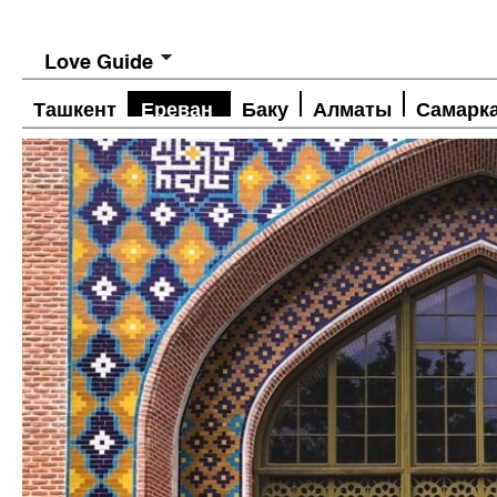
Love Guide
Ташкент
Ереван
Баку
Алматы
Самарк