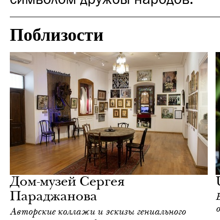
Поблизости
Ереван
Love Guide
Дом-музей Сергея
Параджанова
Авторские коллажи и эскизы гениального