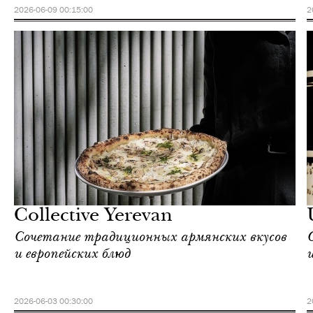
2026-06-09 00:15:00
2
Ереван
Love Guide
Collective Yerevan
Сочетание традиционных армянских вкусов
и европейских блюд
2026-06-03 00:30:00
2