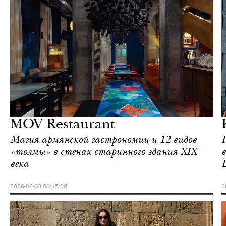
Ереван
Love Guide
MOV Restaurant
Магия армянской гастрономии и 12 видов
«толмы» в стенах старинного здания XIX
века
2026-06-03 00:15:00
2