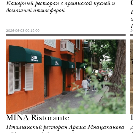
Камерный ресторан с армянской кухней и
домашней атмосферой
Б
2026-06-03 00:15:00
2
Инсайдеры
Love Guide
MINA Ristorante
Итальянский ресторан Арама Мнацаканова