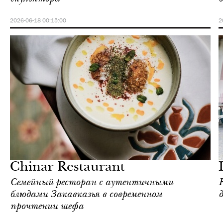
2026-06-18 00:15:00
2
Ереван
Love Guide
Chinar Restaurant
Семейный ресторан с аутентичными
блюдами Закавказья в современном
прочтении шефа