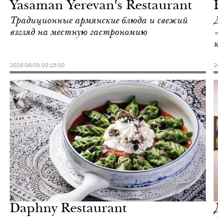
Yasaman Yerevan's Restaurant
Традиционные армянские блюда и свежий
взгляд на местную гастрономию
2026-06-09 00:15:00
2
Ереван
Love Guide
Daphny Restaurant