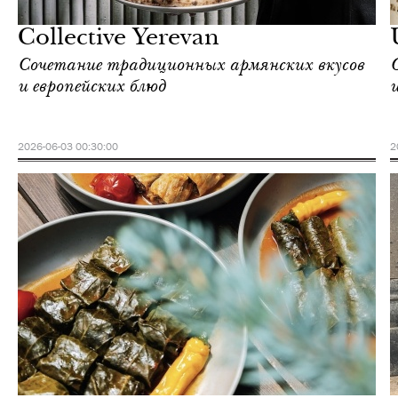
Love Guide
Collective Yerevan
Сочетание традиционных армянских вкусов
и европейских блюд
2026-06-03 00:30:00
2
Инсайдеры
Love Guide