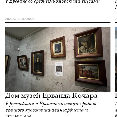
в Ереване со средиземноморскими вкусами
2026-07-02 00:30:00
2
Инсайдеры
Love Guide
Дом-музей Ерванда Кочара
Крупнейшая в Ереване коллекция работ
великого художника-авангардиста и
л
скульптора