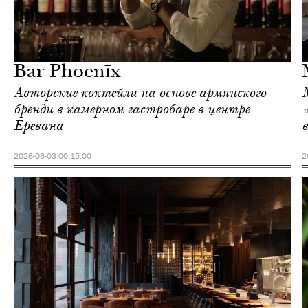
Ереван
Love Guide
Bar Phoenīx
Авторские коктейли на основе армянского
бренди в камерном гастробаре в центре
Еревана
2026-06-03 00:15:00
2