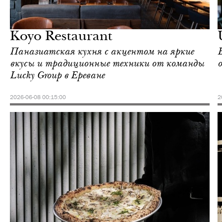
Ереван
Love Guide
Koyo Restaurant
Паназиатская кухня с акцентом на яркие
вкусы и традиционные техники от команды
Lucky Group в Ереване
2026-06-08 00:15:00
2
Ереван