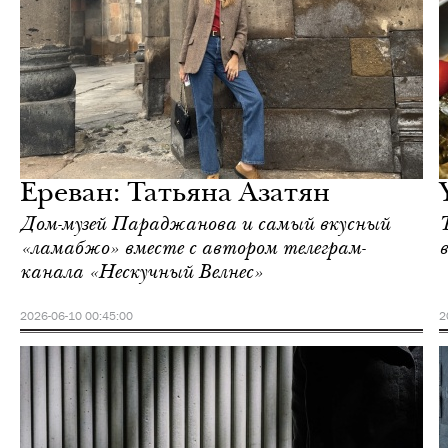
Ереван
Love Guide
Ереван: Татьяна Азатян
Дом-музей Параджанова и самый вкусный
«ламабжо» вместе с автором телеграм-
канала «Нескучный Велнес»
2026-06-10 00:45:00
2