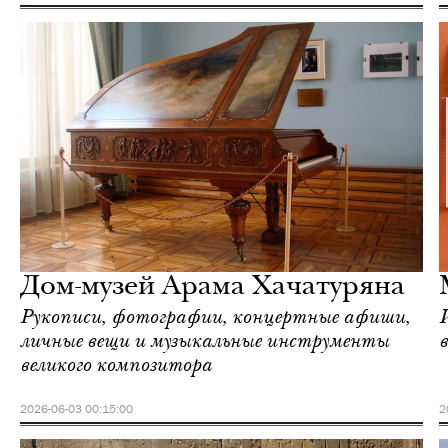
Ереван
Love Guide
Дом-музей Арама Хачатуряна
Рукописи, фотографии, концертные афиши,
личные вещи и музыкальные инструменты
великого композитора
2026-06-03 00:15:00
2