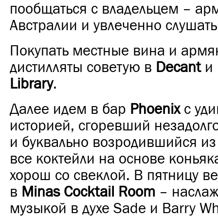
пообщаться с владельцем – ар
Австралии и увлеченно слушать
Покупать местные вина и армя
дистилляты советую в
Decant
и
Library
.
Далее идем в бар
Phoenix
с уди
историей, сгоревший незадолго
и буквально возродившийся из 
все коктейли на основе коньяк
хорош со свеклой. В пятницу в
в
Minas Cocktail Room
– насла
музыкой в духе Sade и Barry W