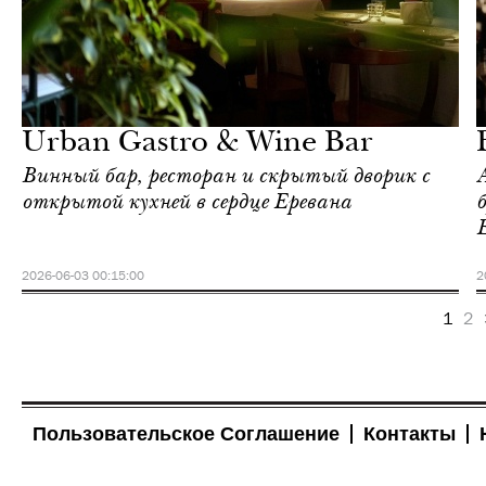
Ереван
Love Guide
Urban Gastro & Wine Bar
Винный бар, ресторан и скрытый дворик с
открытой кухней в сердце Еревана
2026-06-03 00:15:00
2
1
2
Пользовательское Соглашение
Контакты