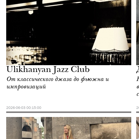
Ереван
Love Guide
Ulikhanyan Jazz Club
От классического джаза до фьюжна и
импровизаций
2026-06-03 00:15:00
2