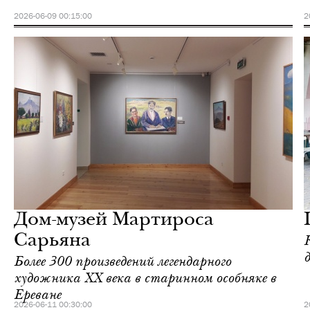
2026-06-09 00:15:00
2
Ереван
Love Guide
Дом-музей Мартироса
Сарьяна
Более 300 произведений легендарного
художника ХХ века в старинном особняке в
Ереване
2026-06-11 00:30:00
2