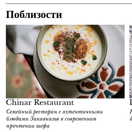
Поблизости
Ереван
Love Guide
Chinar Restaurant
Семейный ресторан с аутентичными
блюдами Закавказья в современном
прочтении шефа