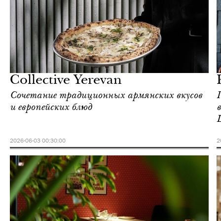
Ереван
Love Guide
Collective Yerevan
Сочетание традиционных армянских вкусов
и европейских блюд
2026-06-03 00:30:00
2