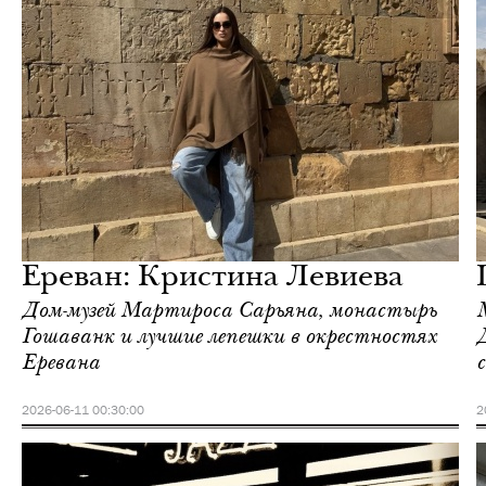
Ереван
Love Guide
Ереван: Кристина Левиева
Дом-музей Мартироса Сарьяна, монастырь
Гошаванк и лучшие лепешки в окрестностях
Еревана
2026-06-11 00:30:00
2