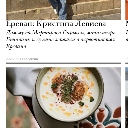
Ереван
Love Guide
Ереван: Кристина Левиева
Дом-музей Мартироса Сарьяна, монастырь
Гошаванк и лучшие лепешки в окрестностях
Еревана
2026-06-11 00:30:00
2
Инсайдеры