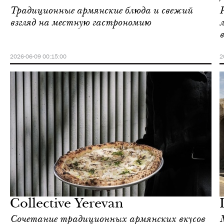
Традиционные армянские блюда и свежий
взгляд на местную гастрономию
2026-06-09 00:15:00
2
Ереван
Love Guide
Collective Yerevan
Сочетание традиционных армянских вкусов