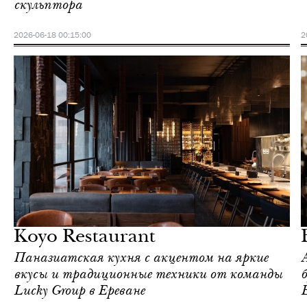
скульптора
2026-06-18 00:15:00
2
Ереван
Love Guide
Koyo Restaurant
Паназиатская кухня с акцентом на яркие
вкусы и традиционные техники от команды
Lucky Group в Ереване