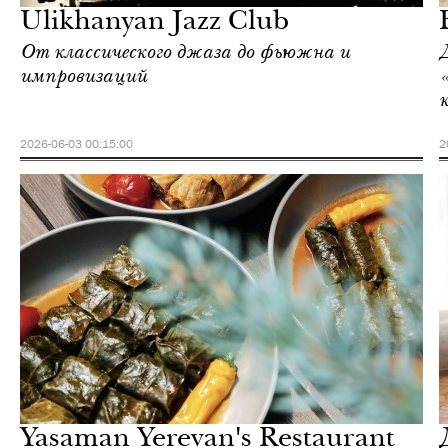
Ulikhanyan Jazz Club
От классического джаза до фьюжна и
импровизаций
2026-06-03 00:15:00
2
Ереван
Love Guide
Yasaman Yerevan's Restaurant