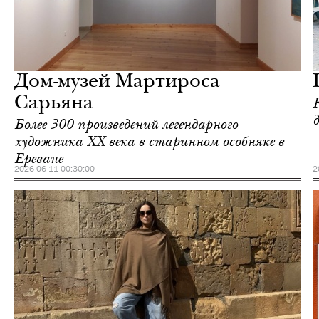
Ереван
Love Guide
Дом-музей Мартироса
Сарьяна
Более 300 произведений легендарного
художника ХХ века в старинном особняке в
Ереване
2026-06-11 00:30:00
2