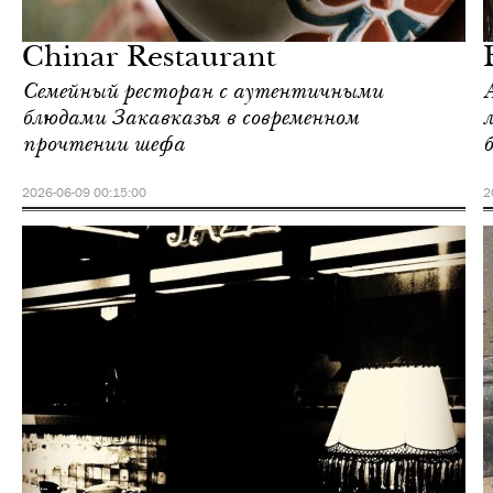
Love Guide
Chinar Restaurant
Семейный ресторан с аутентичными
блюдами Закавказья в современном
л
прочтении шефа
2026-06-09 00:15:00
2
Инсайдеры
Love Guide