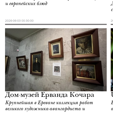
и европейских блюд
2026-06-03 00:30:00
2
Ереван
Love Guide
Дом-музей Ерванда Кочара
Крупнейшая в Ереване коллекция работ
великого художника-авангардиста и