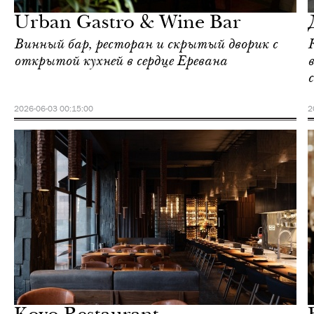
Urban Gastro & Wine Bar
Винный бар, ресторан и скрытый дворик с
открытой кухней в сердце Еревана
2026-06-03 00:15:00
2
Ереван
Love Guide