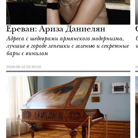
Ереван
Love Guide
Ереван: Ариза Даниелян
Адреса с шедеврами армянского модернизма,
лучшие в городе лепешки с зеленью и секретные
бары с винилом
2026-06-10 00:30:00
2