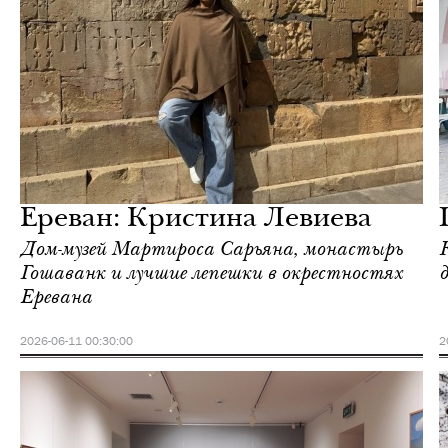
Ереван
Love Guide
Ереван: Кристина Левиева
Дом-музей Мартироса Сарьяна, монастырь
Гошаванк и лучшие лепешки в окрестностях
Еревана
2026-06-11 00:30:00
2