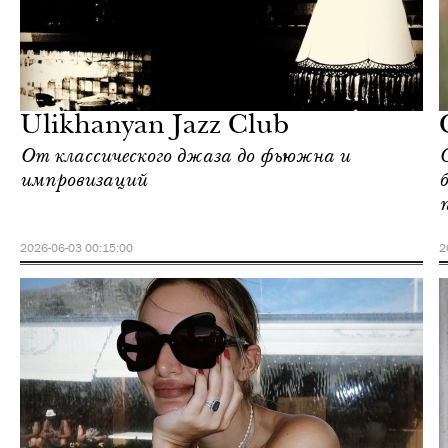
Ереван
Love Guide
Ulikhanyan Jazz Club
От классического джаза до фьюжна и
импровизаций
2026-06-03 00:15:00
2