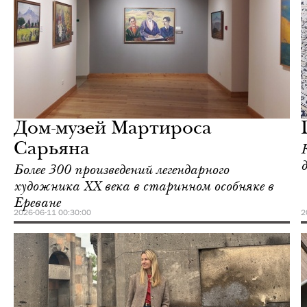
Ереван
Love Guide
Дом-музей Мартироса
Сарьяна
Более 300 произведений легендарного
художника ХХ века в старинном особняке в
Ереване
2026-06-11 00:30:00
2