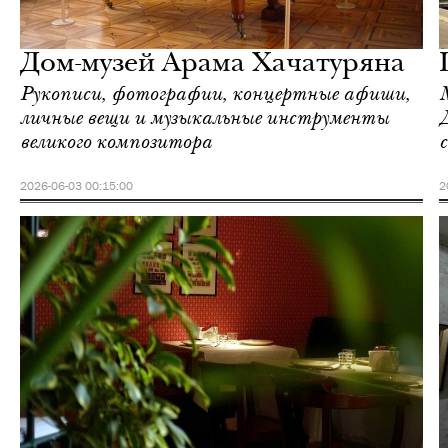
Ереван
Love Guide
Дом-музей Арама Хачатуряна
Рукописи, фотографии, концертные афиши,
личные вещи и музыкальные инструменты
великого композитора
2026-06-03 00:15:00
2
Ереван
Love Guide