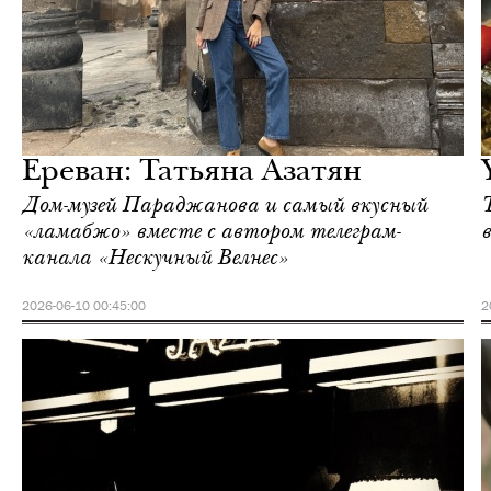
Ереван
Love Guide
Ереван: Татьяна Азатян
Дом-музей Параджанова и самый вкусный
«ламабжо» вместе с автором телеграм-
канала «Нескучный Велнес»
2026-06-10 00:45:00
2