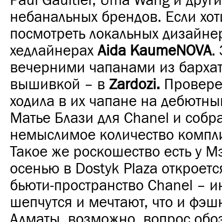
Paul Gaultier, Uma Wang и други
небанальных брендов. Если хот
посмотреть локальных дизайне
хедлайнерах
Aida KaumeNOVA
.
вечерними чапанами из бархат
вышивкой – в
Zardozi.
Проверен
ходила в их чапане на дебютны
Матье Блази для Chanel и собр
немыслимое количество компл
Такое же роскошество есть у М
осенью в Dostyk Plaza откроет
бьюти-пространство Chanel – 
шепчутся и мечтают, что и фэшн
Алматы, возможно, вопрос обо