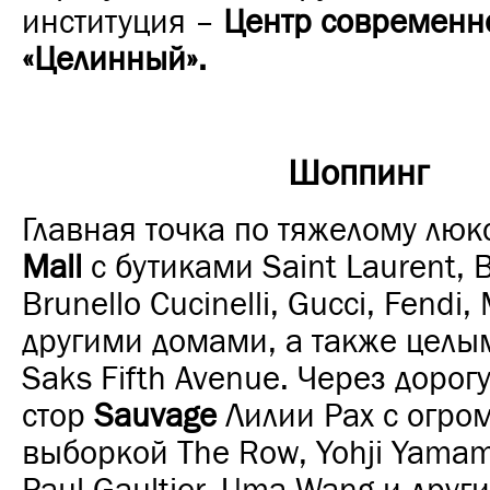
институция –
Центр современн
«Целинный».
Шоппинг
Главная точка по тяжелому люк
Mall
с бутиками Saint Laurent, Bv
Brunello Cucinelli, Gucci, Fendi,
другими домами, а также целы
Saks Fifth Avenue. Через дорогу
стор
Sauvage
Лилии Рах с огро
выборкой The Row, Yohji Yamam