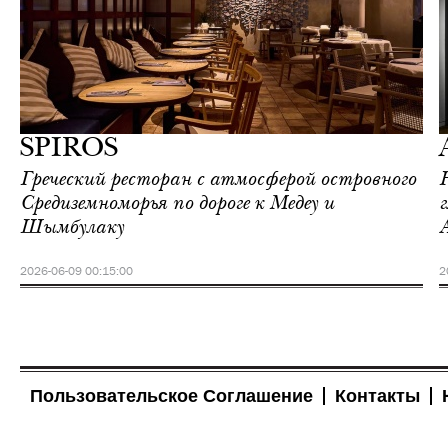
Алматы
Love Guide
SPIROS
Греческий ресторан с атмосферой островного
Средиземноморья по дороге к Медеу и
Шымбулаку
2026-06-09 00:15:00
2
Пользовательское Соглашение
Контакты