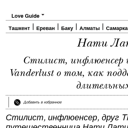
Love Guide
Ташкент
Ереван
Баку
Алматы
Самарка
Нати Ла
Стилист, инфлюенсер 
Vanderlust о том, как подд
длительных
Добавить в избранное
Стилист, инфлюенсер, друг Th
путешественница Нати Латин