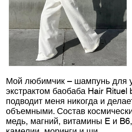
Мой любимчик – шампунь для у
экстрактом баобаба Hair Rituel 
подводит меня никогда и делае
объемными. Состав космически
медь, магний, витамины E и B6
камелии, моринги и ши.