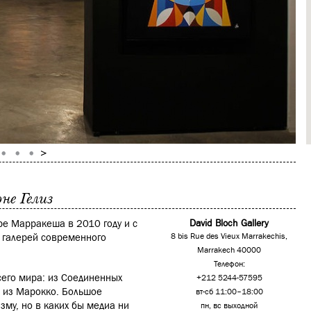
не Гелиз
ре Марракеша в 2010 году и с
David Bloch Gallery
х галерей современного
8 bis Rue des Vieux Marrakechis,
Marrakech 40000
Телефон:
сего мира: из Соединенных
+212 5244-57595
, из Марокко. Большое
вт-сб 11:00–18:00
изму, но в каких бы медиа ни
пн, вс выходной