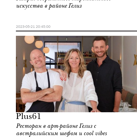
искусства в районе Гелиз
2023-05-21 20:45:00
Еда
Марракеш
Plus61
Ресторан в арт-районе Гелиз c
австралийским шефом и cool vibes