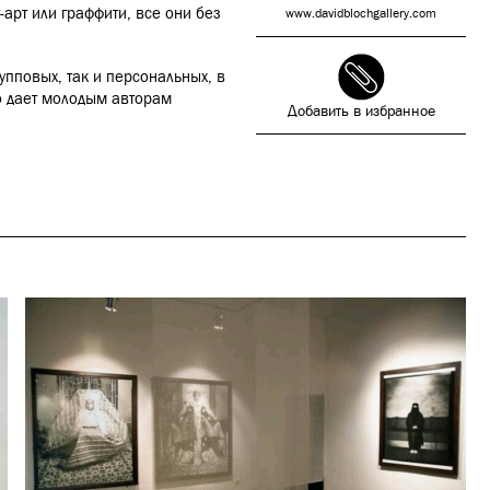
-арт или граффити, все они без
www.davidblochgallery.com
упповых, так и персональных, в
о дает молодым авторам
Добавить в избранное