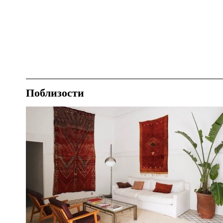
Поблизости
Еда
Марракеш