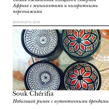
Африке с музыкантами и колоритными
персонажами
2023-04-24 01:15:00
Городская среда
Марракеш
Souk Chérifia
Небольшой рынок с аутентичными брендами