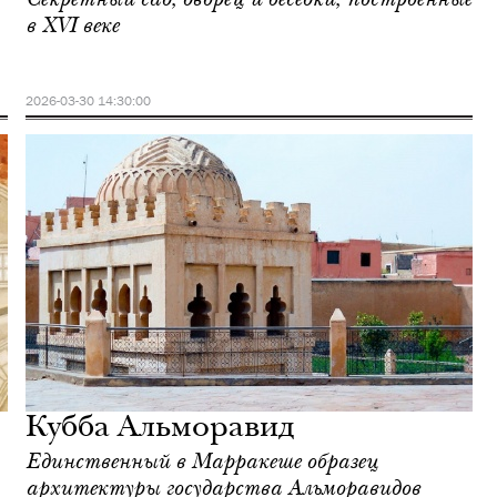
в XVI веке
2026-03-30 14:30:00
Кубба Альморавид
Единственный в Марракеше образец
архитектуры государства Альморавидов