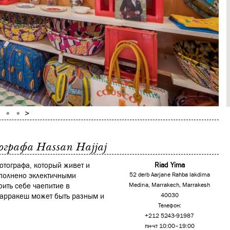
ографа Hassan Нajjaj
фотографа, который живет и
Riad Yima
полнено эклектичными
52 derb Aarjane Rahba lakdima
оить себе чаепитие в
Medina, Marrakech, Marrakesh
 Марракеш может быть разным и
40030
Телефон:
+212 5243-91987
пн-чт 10:00–19:00