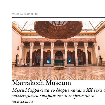
2023-04-24 01:30:00
Городская среда
Марракеш
Marrakech Museum
Музей Марракеша во дворце начала ХХ века с
коллекциями старинного и современного
искусства