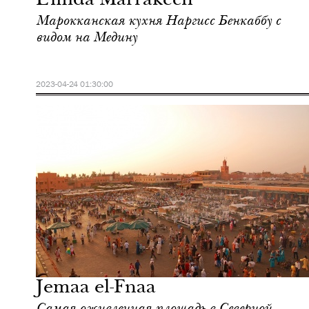
L'mida Marrakech
Марокканская кухня Наргисс Бенкаббу с
видом на Медину
2023-04-24 01:30:00
Городская среда
Марракеш
Jemaa el-Fnaa
Самая оживленная площадь в Северной