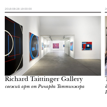
2016-08-28 19:00:00
2
Отели
Нью-Йорк
Richard Taittinger Gallery
свежий арт от Ричарда Таттинжера