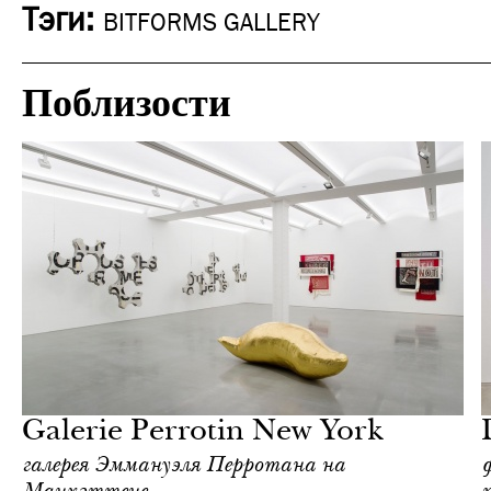
Тэги:
BITFORMS GALLERY
Поблизости
Культура
Нью-Йорк
Galerie Perrotin New York
галерея Эммануэля Перротана на