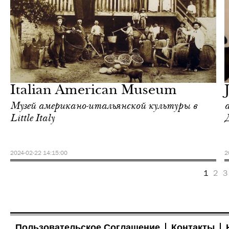
Шоппинг
Нью-Йорк
Italian American Museum
Музей американо-итальянской культуры в
Little Italy
2024-02-22 14:15:00
2
1
2
3
Пользовательское Соглашение
Контакты