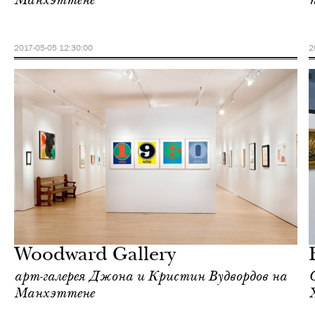
Манхэттене
2017-05-05 12:30:00
2
Культура
Нью-Йорк
Woodward Gallery
арт-галерея Джона и Кристин Вудвордов на
Манхэттене