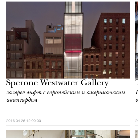
Еда
Нью-Йорк
Sperone Westwater Gallery
галерея-лифт с европейским и американским
авангардом
2016-04-26 12:00:00
2