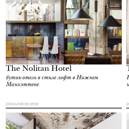
Еда
Нью-Йорк
The Nolitan Hotel
бутик-отель в стиле лофт в Нижнем
Манхэттене
2016-12-06 00:15:00
2