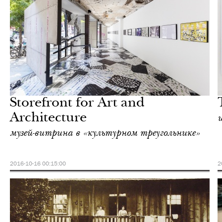
Культура
Нью-Йорк
Storefront for Art and
Architecture
музей-витрина в «культурном треугольнике»
2016-10-16 00:15:00
2