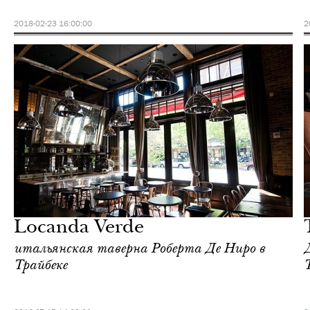
2018-02-23 16:00:00
2
Отели
Нью-Йорк
Locanda Verde
итальянская таверна Роберта Де Ниро в
Трайбеке
T