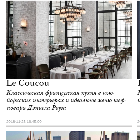
Отели
Нью-Йорк
Le Coucou
Классическая французская кухня в нью-
йоркских интерьерах и идеальное меню шеф-
повара Дэниела Роуза
2018-11-28 16:45:00
2