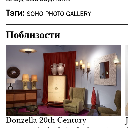
Тэги:
SOHO PHOTO GALLERY
Поблизости
Культура
Нью-Йорк
Donzella 20th Century