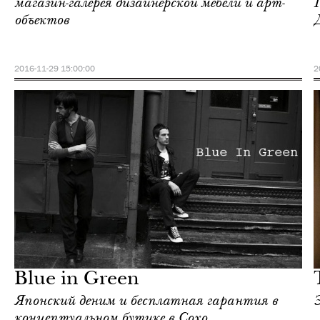
магазин-галерея дизайнерской мебели и арт-
объектов
2016-11-29 15:00:00
2
Городская среда
Нью-Йорк
Blue in Green
Японский деним и бесплатная гарантия в
концептуальном бутике в Сохо