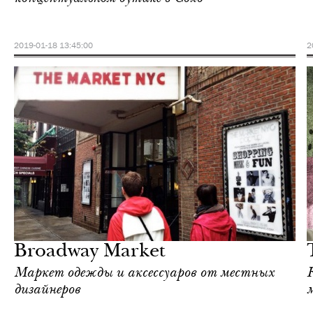
2019-01-18 13:45:00
2
Шоппинг
Нью-Йорк
Broadway Market
Маркет одежды и аксессуаров от местных
дизайнеров