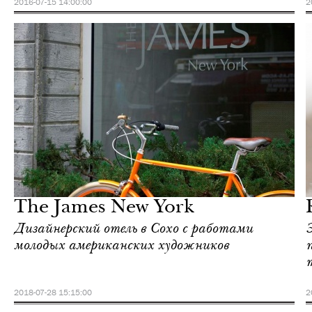
2016-07-15 14:00:00
2
Шоппинг
Нью-Йорк
The James New York
Дизайнерский отель в Сохо с работами
молодых американских художников
2018-07-28 15:15:00
2