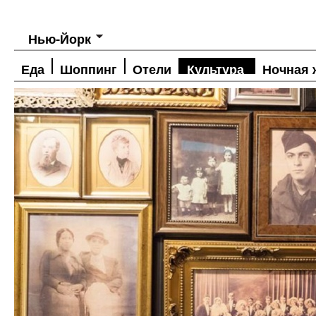
Нью-Йорк
Еда
Шоппинг
Отели
Культура
Ночная 