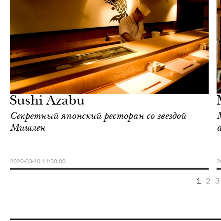
Культура
Нью-Йорк
Sushi Azabu
Секретный японский ресторан со звездой
Мишлен
2020-03-10 11:30:00
2
1
2
3