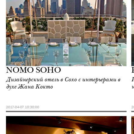
Шоппинг
Нью-Йорк
NOMO SOHO
Дизайнерский отель в Сохо с интерьерами в
духе Жана Кокто
2017-04-07 10:30:00
2