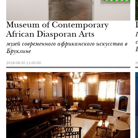
Еда
Нью-Йорк
Museum of Contemporary
African Diasporan Arts
музей современного африканского искусства в
Бруклине
2016-06-20 11:00:00
2
Культура