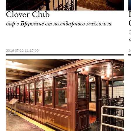
Нью-Йорк
Clover Club
бар в Бруклине от легендарного миксолога
с
2016-07-22 11:15:00
2